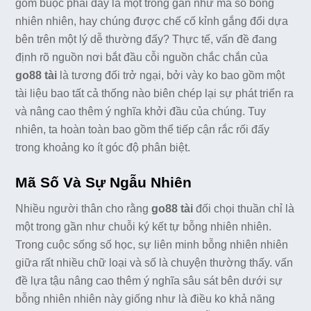
gồm buộc phải đấy là một trong gần như mã số bỗng
nhiên nhiên, hay chúng được chế cố kỉnh gắng đổi dựa
bên trên một lý dễ thường đấy? Thực tế, vấn đề đang
định rõ nguồn nơi bắt đầu cỗi nguồn chắc chắn của
go88 tài
là tương đối trở ngại, bởi vày ko bao gồm một
tài liệu bao tất cả thống nào biên chép lại sự phát triển ra
và nâng cao thêm ý nghĩa khởi đầu của chúng. Tuy
nhiên, ta hoàn toàn bao gồm thể tiếp cận rắc rối đấy
trong khoảng ko ít góc độ phân biệt.
Mã Số Và Sự Ngẫu Nhiên
Nhiều người thân cho rằng
go88 tài
đối chọi thuần chỉ là
một trong gần như chuỗi ký kết tự bỗng nhiên nhiên.
Trong cuộc sống số học, sự liên minh bỗng nhiên nhiên
giữa rất nhiều chữ loại và số là chuyện thường thấy. vấn
đề lựa tậu nâng cao thêm ý nghĩa sâu sát bên dưới sự
bỗng nhiên nhiên này giống như là điều ko khả năng