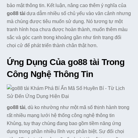
bảo mật thông tin. Kết luận, nâng cao thêm ý nghĩa của
go88 tài
dựa dẫm nhiều số chủ yếu vào văn cảnh nhưng
mà chúng được tiêu muốn sử dụng. Nó tương tự một
tranh hình họa chưa được hoàn thành, muốn thêm màu
sắc và góc cạnh trong khoảng gần như tình trạng đối
chọi cử để phát triển thành chân thật hơn.
Ứng Dụng Của go88 tài Trong
Công Nghệ Thông Tin
go88 tài
, dù ko nhường như một mã số thịnh hành trong
rất nhiều mạng lưới hệ thống công nghệ thông tin
Khủng, tuy thay chúng đang bao gồm tiềm năng ứng
dụng trong phần nhiều lĩnh vực phân biệt. Sự đối chọi