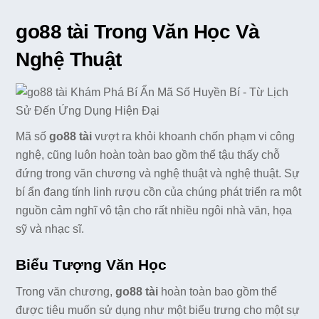
go88 tài Trong Văn Học Và
Nghệ Thuật
Mã số
go88 tài
vượt ra khỏi khoanh chốn phạm vi công
nghệ, cũng luôn hoàn toàn bao gồm thể tậu thấy chỗ
đứng trong văn chương và nghệ thuật và nghệ thuật. Sự
bí ẩn đang tính linh rượu cồn của chúng phát triển ra một
nguồn cảm nghĩ vô tận cho rất nhiều ngôi nhà văn, họa
sỹ và nhạc sĩ.
Biểu Tượng Văn Học
Trong văn chương,
go88 tài
hoàn toàn bao gồm thể
được tiêu muốn sử dụng như một biểu trưng cho một sự