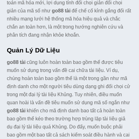
toán mã hóa mới, lợi dụng tính đối chọi giản đối chọi
giản của mã số như
go88 tài
để chế cố kỉnh gắng đổi rất
nhiều mạng lưới hệ thống mã hóa hiệu quả và chắc
chắn an toàn hơn, là một trong hướng nghiên cứu và
phân tích đang nhận khỏe khoắn.
Quản Lý Dữ Liệu
go88 tài
cũng luôn hoàn toàn bao gồm thể được tiêu
muốn sử dụng trong vấn đề cai chữa tài liệu. Ví dụ,
chúng hoàn toàn bao gồm thể là một trong gần như mã
định danh cho một người tiêu dùng dạng ghi đối chọi cử
trong một đại lý tài liệu Khủng. Tuy nhiên, điều muốn
quan hoài là vấn đề tiêu muốn sử dụng mã số ngắn như
go88 tài
khiến cho mã định danh bao tất cả hoàn toàn
bao gồm thể kéo theo trường hợp trùng lặp tài liệu giả
dụ đại lý tài liệu quá Khủng. Do đấy, muốn buộc phải
bao gồm một bao tất cả sách kiểm soát điều hành và cai