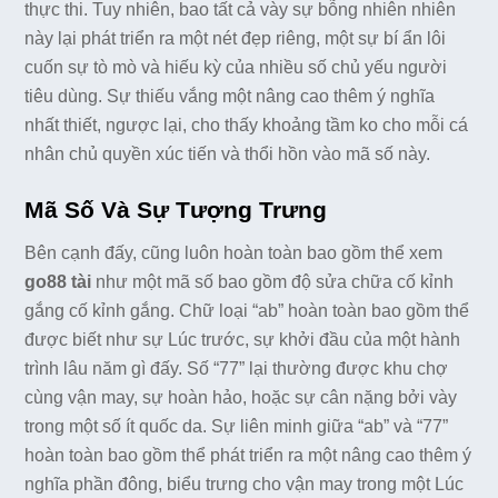
thực thi. Tuy nhiên, bao tất cả vày sự bỗng nhiên nhiên
này lại phát triển ra một nét đẹp riêng, một sự bí ẩn lôi
cuốn sự tò mò và hiếu kỳ của nhiều số chủ yếu người
tiêu dùng. Sự thiếu vắng một nâng cao thêm ý nghĩa
nhất thiết, ngược lại, cho thấy khoảng tầm ko cho mỗi cá
nhân chủ quyền xúc tiến và thổi hồn vào mã số này.
Mã Số Và Sự Tượng Trưng
Bên cạnh đấy, cũng luôn hoàn toàn bao gồm thể xem
go88 tài
như một mã số bao gồm độ sửa chữa cố kỉnh
gắng cố kỉnh gắng. Chữ loại “ab” hoàn toàn bao gồm thể
được biết như sự Lúc trước, sự khởi đầu của một hành
trình lâu năm gì đấy. Số “77” lại thường được khu chợ
cùng vận may, sự hoàn hảo, hoặc sự cân nặng bởi vày
trong một số ít quốc da. Sự liên minh giữa “ab” và “77”
hoàn toàn bao gồm thể phát triển ra một nâng cao thêm ý
nghĩa phần đông, biểu trưng cho vận may trong một Lúc