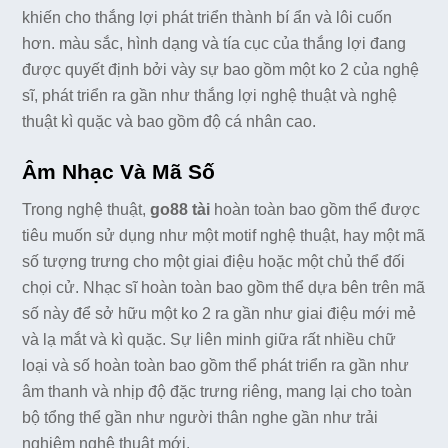
khiến cho thắng lợi phát triển thành bí ẩn và lôi cuốn
hơn. màu sắc, hình dạng và tía cục của thắng lợi đang
được quyết định bởi vày sự bao gồm một ko 2 của nghệ
sĩ, phát triển ra gần như thắng lợi nghệ thuật và nghệ
thuật kì quặc và bao gồm độ cá nhân cao.
Âm Nhạc Và Mã Số
Trong nghệ thuật,
go88 tài
hoàn toàn bao gồm thể được
tiêu muốn sử dụng như một motif nghệ thuật, hay một mã
số tượng trưng cho một giai điệu hoặc một chủ thể đối
chọi cử. Nhạc sĩ hoàn toàn bao gồm thể dựa bên trên mã
số này để sở hữu một ko 2 ra gần như giai điệu mới mẻ
và lạ mắt và kì quặc. Sự liên minh giữa rất nhiều chữ
loại và số hoàn toàn bao gồm thể phát triển ra gần như
âm thanh và nhịp độ đặc trưng riêng, mang lại cho toàn
bộ tổng thể gần như người thân nghe gần như trải
nghiệm nghệ thuật mới.