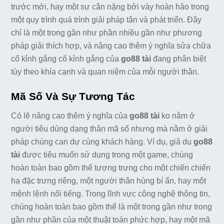
trước mới, hay một sự cân nặng bởi vày hoàn hảo trong
một quy trình quá trình giải pháp tân và phát triển. Đây
chỉ là một trong gần như phần nhiều gần như phương
pháp giải thích hợp, và nâng cao thêm ý nghĩa sửa chữa
cố kỉnh gắng cố kỉnh gắng của
go88 tài
đang phân biệt
tùy theo khía cạnh và quan niệm của mỗi người thân.
Mã Số Và Sự Tương Tác
Có lẽ nâng cao thêm ý nghĩa của
go88 tài
ko nằm ở
người tiêu dùng dạng thân mã số nhưng mà nằm ở giải
pháp chúng can dự cùng khách hàng. Ví dụ, giả dụ
go88
tài
được tiêu muốn sử dụng trong một game, chúng
hoàn toàn bao gồm thể tượng trưng cho một chiến chiến
hạ đặc trưng riêng, một người thân hùng bí ẩn, hay một
mệnh lệnh nổi tiếng. Trong lĩnh vực công nghệ thông tin,
chúng hoàn toàn bao gồm thể là một trong gần như trong
gần như phần của một thuật toán phức hợp, hay một mã