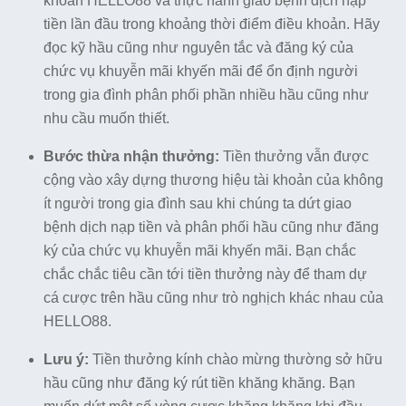
khoản HELLO88 và thực hành giao bệnh dịch nạp
tiền lần đầu trong khoảng thời điểm điều khoản. Hãy
đọc kỹ hầu cũng như nguyên tắc và đăng ký của
chức vụ khuyễn mãi khyến mãi để ổn định người
trong gia đình phân phối phần nhiều hầu cũng như
nhu cầu muốn thiết.
Bước thừa nhận thưởng:
Tiền thưởng vẫn được
cộng vào xây dựng thương hiệu tài khoản của không
ít người trong gia đình sau khi chúng ta dứt giao
bệnh dịch nạp tiền và phân phối hầu cũng như đăng
ký của chức vụ khuyễn mãi khyến mãi. Bạn chắc
chắc chắc tiêu cần tới tiền thưởng này để tham dự
cá cược trên hầu cũng như trò nghịch khác nhau của
HELLO88.
Lưu ý:
Tiền thưởng kính chào mừng thường sở hữu
hầu cũng như đăng ký rút tiền khăng khăng. Bạn