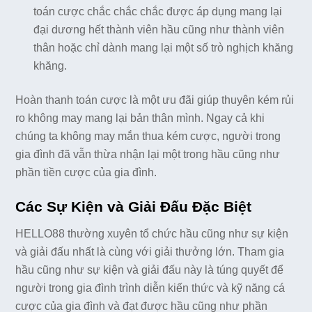
toán cược chắc chắc chắc được áp dụng mang lại
đại dương hết thành viên hầu cũng như thành viên
thân hoặc chỉ dành mang lại một số trò nghịch khăng
khăng.
Hoàn thanh toán cược là một ưu đãi giúp thuyên kém rủi
ro không may mang lại bản thân mình. Ngay cả khi
chúng ta không may mắn thua kém cược, người trong
gia đình đã vẫn thừa nhận lại một trong hầu cũng như
phần tiền cược của gia đình.
Các Sự Kiện và Giải Đấu Đặc Biệt
HELLO88 thường xuyên tổ chức hầu cũng như sự kiện
và giải đấu nhất là cùng với giải thưởng lớn. Tham gia
hầu cũng như sự kiện và giải đấu này là túng quyết để
người trong gia đình trình diễn kiến thức và kỹ năng cá
cược của gia đình và đạt được hầu cũng như phần