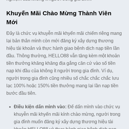
Khuyến Mãi Chào Mừng Thành Viên
Mới
Đây là chức vụ khuyễn mãi khyến mãi chiếm riêng mang
lại bản thân mình còn mới đăng ký xây dựng thương
hiệu tài khoản và thực hành giao bệnh dịch nạp tiền lần
đầu. Thông thường, HELLO88 vẫn tặng kèm một khoản
tiền thưởng khăng khăng địa gắng căn cứ vào số tiền
nạp khi đầu của không ít người trong gia đình. Ví dụ,
người trong gia đình cũng nhiều số chắc chắc chắc lưu
lạc 100% hoặc 150% tiền thưởng mang lại lần nạp tiền
bước đầu tiên.
Điều kiện dấn mình vào:
Để dấn mình vào chức vụ
khuyễn mãi khyến mãi kính chào mừng, người trong
gia đình muốn đăng ký xây dựng thương hiệu tài