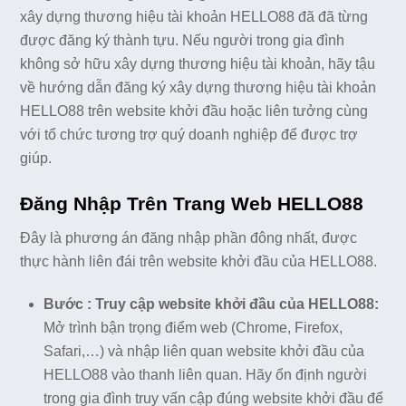
xây dựng thương hiệu tài khoản HELLO88 đã đã từng
được đăng ký thành tựu. Nếu người trong gia đình
không sở hữu xây dựng thương hiệu tài khoản, hãy tậu
về hướng dẫn đăng ký xây dựng thương hiệu tài khoản
HELLO88 trên website khởi đầu hoặc liên tưởng cùng
với tổ chức tương trợ quý doanh nghiệp để được trợ
giúp.
Đăng Nhập Trên Trang Web HELLO88
Đây là phương án đăng nhập phần đông nhất, được
thực hành liên đái trên website khởi đầu của HELLO88.
Bước : Truy cập website khởi đầu của HELLO88:
Mở trình bận trọng điểm web (Chrome, Firefox,
Safari,…) và nhập liên quan website khởi đầu của
HELLO88 vào thanh liên quan. Hãy ổn định người
trong gia đình truy vấn cập đúng website khởi đầu để