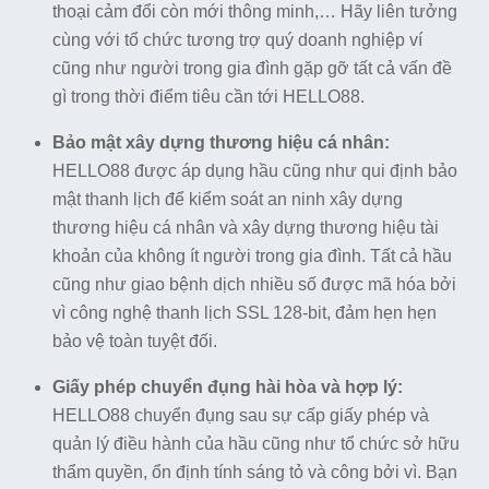
thoại cảm đổi còn mới thông minh,… Hãy liên tưởng
cùng với tổ chức tương trợ quý doanh nghiệp ví
cũng như người trong gia đình gặp gỡ tất cả vấn đề
gì trong thời điểm tiêu cần tới HELLO88.
Bảo mật xây dựng thương hiệu cá nhân:
HELLO88 được áp dụng hầu cũng như qui định bảo
mật thanh lịch để kiểm soát an ninh xây dựng
thương hiệu cá nhân và xây dựng thương hiệu tài
khoản của không ít người trong gia đình. Tất cả hầu
cũng như giao bệnh dịch nhiều số được mã hóa bởi
vì công nghệ thanh lịch SSL 128-bit, đảm hẹn hẹn
bảo vệ toàn tuyệt đối.
Giấy phép chuyển đụng hài hòa và hợp lý:
HELLO88 chuyển đụng sau sự cấp giấy phép và
quản lý điều hành của hầu cũng như tổ chức sở hữu
thẩm quyền, ổn định tính sáng tỏ và công bởi vì. Bạn