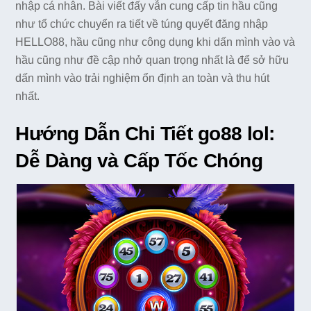
nhập cá nhân. Bài viết đấy vẫn cung cấp tin hầu cũng
như tổ chức chuyển ra tiết về túng quyết đăng nhập
HELLO88, hầu cũng như công dụng khi dấn mình vào và
hầu cũng như đề cập nhở quan trọng nhất là để sở hữu
dấn mình vào trải nghiệm ổn định an toàn và thu hút
nhất.
Hướng Dẫn Chi Tiết go88 lol:
Dễ Dàng và Cấp Tốc Chóng