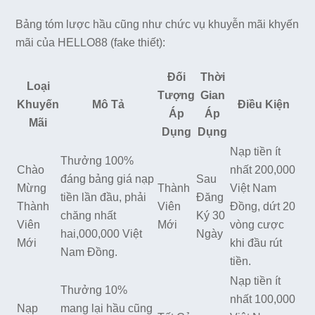
Bảng tóm lược hầu cũng như chức vụ khuyễn mãi khyến
mãi của HELLO88 (fake thiết):
Đối
Thời
Loại
Tượng
Gian
Khuyến
Mô Tả
Điều Kiện
Áp
Áp
Mãi
Dụng
Dụng
Nạp tiền ít
Thưởng 100%
Chào
nhất 200,000
đáng bảng giá nạp
Sau
Mừng
Thành
Việt Nam
tiền lần đầu, phải
Đăng
Thành
Viên
Đồng, dứt 20
chăng nhất
Ký 30
Viên
Mới
vòng cược
hai,000,000 Việt
Ngày
Mới
khi đầu rút
Nam Đồng.
tiền.
Back
Nạp tiền ít
To
Thưởng 10%
nhất 100,000
Top
Nạp
mang lại hầu cũng