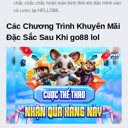
chắc chắc chắc hoàn toàn bình tĩnh khi dấn mình vào
cá cược tại HELLO88.
Các Chương Trình Khuyến Mãi
Đặc Sắc Sau Khi go88 lol