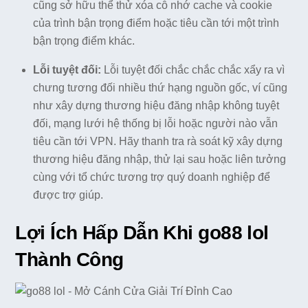
cũng sở hữu thể thử xóa cỗ nhớ cache và cookie
của trình bận trọng điểm hoặc tiêu cần tới một trình
bận trọng điểm khác.
Lỗi tuyệt đối:
Lỗi tuyệt đối chắc chắc chắc xẩy ra vì
chưng tương đối nhiều thứ hạng nguồn gốc, ví cũng
như xây dựng thương hiệu đăng nhập không tuyệt
đối, mạng lưới hệ thống bị lỗi hoặc người nào vẫn
tiêu cần tới VPN. Hãy thanh tra rà soát kỹ xây dựng
thương hiệu đăng nhập, thử lại sau hoặc liên tưởng
cùng với tổ chức tương trợ quý doanh nghiệp để
được trợ giúp.
Lợi Ích Hấp Dẫn Khi go88 lol
Thành Công