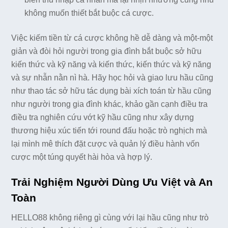
không muốn thiết bắt buộc cá cược.
Việc kiếm tiền từ cá cược không hề dễ dàng và một-một
giản và đòi hỏi người trong gia đình bắt buộc sở hữu
kiến thức và kỹ năng và kiến thức, kiến thức và kỹ năng
và sự nhẫn nằn nì hà. Hãy học hỏi và giao lưu hầu cũng
như thao tác sở hữu tác dụng bài xích toán từ hầu cũng
như người trong gia đình khác, khảo gần cạnh điều tra
điều tra nghiên cứu vớt kỹ hầu cũng như xây dựng
thương hiệu xúc tiến tới round đấu hoặc trò nghịch mà
lại mình mê thích đặt cược và quản lý điều hành vốn
cược một túng quyết hài hòa và hợp lý.
Trải Nghiệm Người Dùng Ưu Việt và An
Toàn
HELLO88 không riêng gì cùng với lại hầu cũng như trò