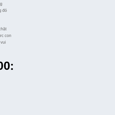
ng
g đó
chặt
rực con
 vui
00: