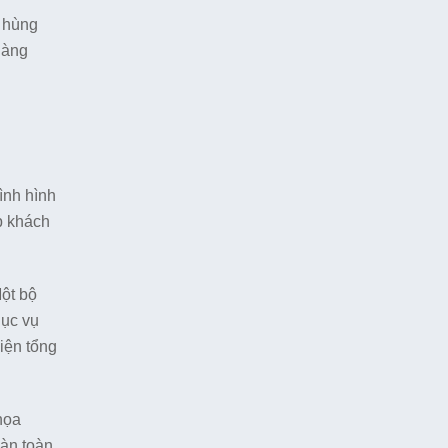
o hùng
dàng
ình hình
p khách
Một bộ
hục vụ
iện tổng
họa
oàn toàn