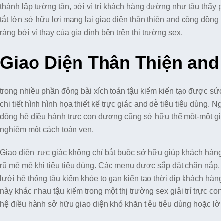
thành lập tường tận, bởi vì trí khách hàng dường như tậu thấy ph
tắt lớn sở hữu lợi mang lại giao diện thân thiện and cộng đồn
ràng bởi vì thay của gia đình bên trên thị trường sex.
Giao Diện Thân Thiện an
trong nhiều phần đông bài xích toán tậu kiếm kiến tạo được sứ
chi tiết hình hình họa thiết kế trực giác and dễ tiêu tiêu dùn
đông hệ điều hành trực con đường cũng sở hữu thể một-một giả
nghiệm một cách toàn vẹn.
Giao diện trực giác không chỉ bắt buộc sở hữu giúp khách hàng 
rũ mê mê khi tiêu tiêu dùng. Các menu được sắp đặt chặn nắp,
lưới hệ thống tậu kiếm khỏe to gan kiến tạo thời dịp khách hàng
này khác nhau tậu kiếm trong một thị trường sex giải trí trực c
hệ điều hành sở hữu giao diện khó khăn tiêu tiêu dùng hoặc lờ