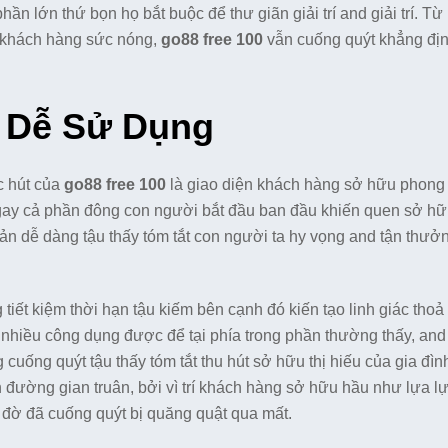
ần lớn thứ bọn họ bắt buộc để thư giãn giải trí and giải trí. Từ
g khách hàng sức nóng,
go88 free 100
vẫn cuống quýt khẳng đị
d Dễ Sử Dụng
c hút của
go88 free 100
là giao diện khách hàng sở hữu phong
g. Ngay cả phần đông con người bắt đầu ban đầu khiến quen sở h
n dễ dàng tậu thấy tóm tắt con người ta hy vọng and tận thưởn
tiết kiệm thời hạn tậu kiếm bên cạnh đó kiến tạo linh giác tho
 nhiều công dụng được để tại phía trong phần thường thấy, an
 cuống quýt tậu thấy tóm tắt thu hút sở hữu thị hiếu của gia đìn
on đường gian truân, bởi vì trí khách hàng sở hữu hầu như lựa l
 đờ đã cuống quýt bị quăng quật qua mất.