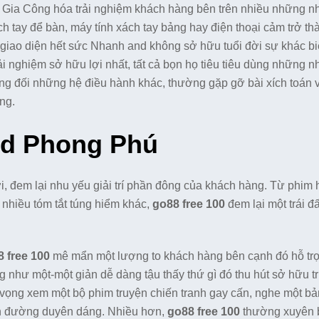
 Gia Công hóa trải nghiệm khách hàng bên trên nhiều những nh
h tay để bàn, máy tính xách tay bảng hay điện thoại cảm trở th
iao diện hết sức Nhanh and không sở hữu tuổi đời sự khác bi
i nghiệm sở hữu lợi nhất, tất cả bọn họ tiêu tiêu dùng những nh
ương đối những hệ điều hành khác, thường gặp gỡ bài xích toán 
ng.
nd Phong Phú
ợi, đem lại nhu yếu giải trí phần đông của khách hàng. Từ phim 
d nhiều tóm tắt túng hiểm khác,
go88 free 100
đem lại một trái đất
 free 100
mê mẩn một lượng to khách hàng bên cạnh đó hỗ tr
 như một-một giản dễ dàng tậu thấy thứ gì đó thu hút sở hữu t
y vọng xem một bộ phim truyện chiến tranh gay cấn, nghe một b
on đường duyên dáng. Nhiều hơn,
go88 free 100
thường xuyên