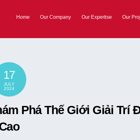
Home
Our Company
Our Expertise
Our Pro
17
JULY
2024
hám Phá Thế Giới Giải Trí 
Cao