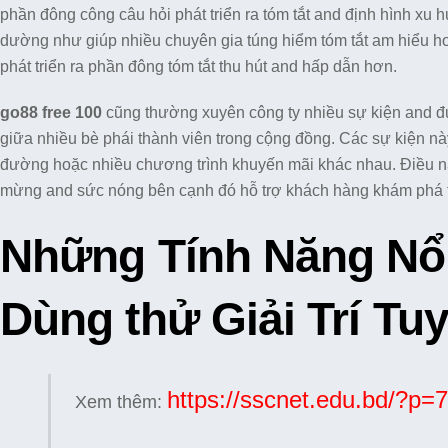
phần đông công câu hỏi phát triển ra tóm tắt and định hình xu
dường như giúp nhiều chuyên gia túng hiểm tóm tắt am hiểu hơ
phát triển ra phần đông tóm tắt thu hút and hấp dẫn hơn.
go88 free 100
cũng thường xuyên công ty nhiều sự kiện and đ
giữa nhiều bè phái thành viên trong cộng đồng. Các sự kiện nà
đường hoặc nhiều chương trình khuyến mãi khác nhau. Điều này
mừng and sức nóng bên cạnh đó hỗ trợ khách hàng khám phá t
Những Tính Năng Nổi
Dùng thử Giải Trí Tuy
https://sscnet.edu.bd/?p=
Xem thêm: