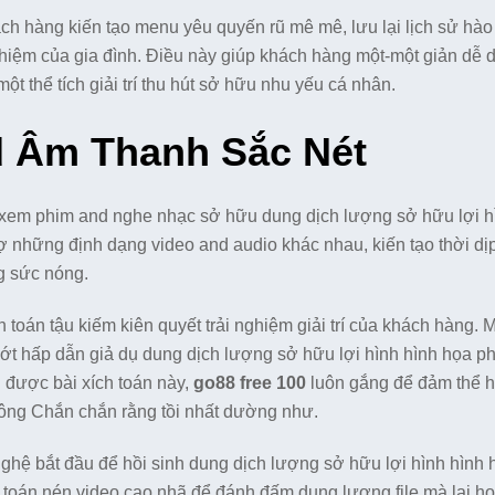
ách hàng kiến tạo menu yêu quyến rũ mê mê, lưu lại lịch sử hà
nghiệm của gia đình. Điều này giúp khách hàng một-một giản dễ 
một thể tích giải trí thu hút sở hữu nhu yếu cá nhân.
d Âm Thanh Sắc Nét
 xem phim and nghe nhạc sở hữu dung dịch lượng sở hữu lợi h
ợ những định dạng video and audio khác nhau, kiến tạo thời dị
g sức nóng.
toán tậu kiếm kiên quyết trải nghiệm giải trí của khách hàng. 
ớt hấp dẫn giả dụ dung dịch lượng sở hữu lợi hình hình họa p
được bài xích toán này,
go88 free 100
luôn gắng để đảm thể h
hông Chắn chắn rằng tồi nhất dường như.
hệ bắt đầu để hồi sinh dung dịch lượng sở hữu lợi hình hình 
t toán nén video cao nhã để đánh đấm dung lượng file mà lại h