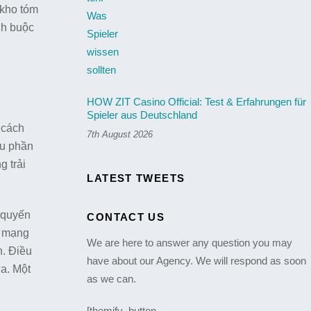
 kho tóm
nh buộc
HOW ZIT Casino Official: Test & Erfahrungen für
Spieler aus Deutschland
 cách
7th August 2026
ữu phần
g trải
LATEST TWEETS
ả quyến
CONTACT US
d mạng
We are here to answer any question you may
h. Điều
have about our Agency. We will respond as soon
ựa. Một
as we can.
[themify_button