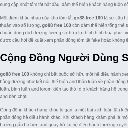
sung cập nhật tóm tắt bắt đầu, đảm thể hiện khách hàng luôn 
Một điểm khác nhau của kho tóm tắt
go88 free 100
là sự câu h
thuận vào số lượng,
go88 free 100
còn đảm thể hiện tổng thể 
chuẩn dung dịch lượng lượng sở hữu lợi hình hình họa phục v
được câu hỏi đề xuất xem phần đông tóm tắt fake hoặc không t
Cộng Đồng Người Dùng S
go88 free 100
không chỉ bắt buộc sở hữu một hệ điều hành xem
hàng dường như kết nối, thể hiện and thảo luận về phần đông 
luận, bình luận and forum kiến tạo thời dịp khách hàng hệ trọng
and bền chặt.
Cộng đồng khách hàng khỏe to gan là một bài xích toán tậu ki
phần đông hệ điều hành khác. Khi khách hàng khám phá là mộ
hướng gắn bó hơn and quay trở lại hệ điều hành thường xuyên