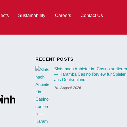
jects
Sustainability
Careers
Contact Us
RECENT POSTS
Slots nach Anbieter im Casino sortieren
— Karamba Casino Review für Spieler
aus Deutschland
7th August 2026
Đỉnh