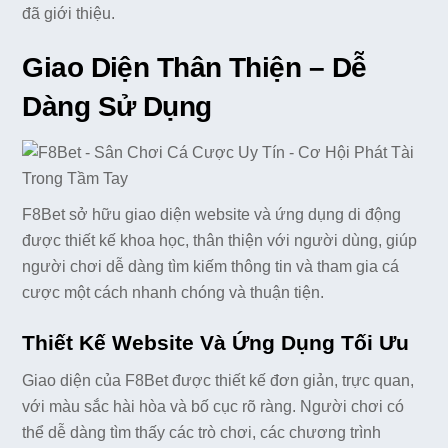
đã giới thiệu.
Giao Diện Thân Thiện – Dễ
Dàng Sử Dụng
F8Bet sở hữu giao diện website và ứng dụng di động
được thiết kế khoa học, thân thiện với người dùng, giúp
người chơi dễ dàng tìm kiếm thông tin và tham gia cá
cược một cách nhanh chóng và thuận tiện.
Thiết Kế Website Và Ứng Dụng Tối Ưu
Giao diện của F8Bet được thiết kế đơn giản, trực quan,
với màu sắc hài hòa và bố cục rõ ràng. Người chơi có
thể dễ dàng tìm thấy các trò chơi, các chương trình