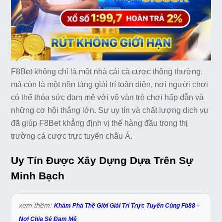
F8Bet không chỉ là một nhà cái cá cược thông thường,
mà còn là một nền tảng giải trí toàn diện, nơi người chơi
có thể thỏa sức đam mê với vô vàn trò chơi hấp dẫn và
những cơ hội thắng lớn. Sự uy tín và chất lượng dịch vụ
đã giúp F8Bet khẳng định vị thế hàng đầu trong thị
trường cá cược trực tuyến châu Á.
Uy Tín Được Xây Dựng Dựa Trên Sự
Minh Bạch
xem thêm:
Khám Phá Thế Giới Giải Trí Trực Tuyến Cùng Fb88 –
Nơi Chia Sẻ Đam Mê