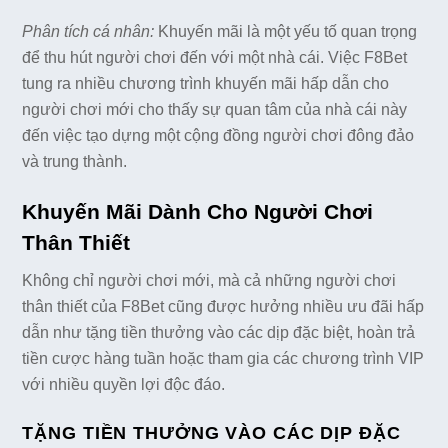
Phân tích cá nhân:
Khuyến mãi là một yếu tố quan trọng
để thu hút người chơi đến với một nhà cái. Việc F8Bet
tung ra nhiều chương trình khuyến mãi hấp dẫn cho
người chơi mới cho thấy sự quan tâm của nhà cái này
đến việc tạo dựng một cộng đồng người chơi đông đảo
và trung thành.
Khuyến Mãi Dành Cho Người Chơi
Thân Thiết
Không chỉ người chơi mới, mà cả những người chơi
thân thiết của F8Bet cũng được hưởng nhiều ưu đãi hấp
dẫn như tặng tiền thưởng vào các dịp đặc biệt, hoàn trả
tiền cược hàng tuần hoặc tham gia các chương trình VIP
với nhiều quyền lợi độc đáo.
TẶNG TIỀN THƯỞNG VÀO CÁC DỊP ĐẶC