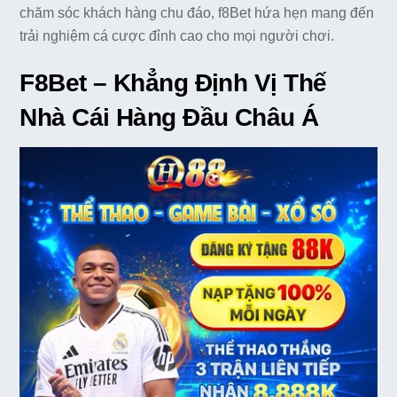
chăm sóc khách hàng chu đáo, f8Bet hứa hẹn mang đến
trải nghiệm cá cược đỉnh cao cho mọi người chơi.
F8Bet – Khẳng Định Vị Thế
Nhà Cái Hàng Đầu Châu Á