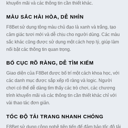
khuyến mãi và các thông tin cần thiết khác.
MÀU SẮC HÀI HÒA, DỄ NHÌN
F8Bet sử dụng tông màu chủ đạo là xanh và trắng, tạo
cảm giác tươi mới và dễ chịu cho người dùng. Các màu
sắc khác cũng được sử dụng một cách hợp lý, giúp làm
nổi bật các thông tin quan trọng.
BỐ CỤC RÕ RÀNG, DỄ TÌM KIẾM
Giao diện của F8Bet được bố trí một cách khoa học, với
các danh mục được sắp xếp rõ ràng và logic. Người
chơi có thể dễ dàng tìm thấy các trò chơi, các chương
trình khuyến mãi và các thông tin cần thiết khác chỉ với
vài thao tác đơn giản.
TỐC ĐỘ TẢI TRANG NHANH CHÓNG
F8Bet sử dụng công nghệ tiên tiến để đảm bảo tốc độ tải