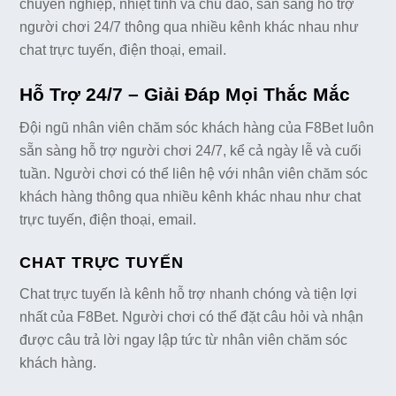
chuyên nghiệp, nhiệt tình và chu đáo, sẵn sàng hỗ trợ
người chơi 24/7 thông qua nhiều kênh khác nhau như
chat trực tuyến, điện thoại, email.
Hỗ Trợ 24/7 – Giải Đáp Mọi Thắc Mắc
Đội ngũ nhân viên chăm sóc khách hàng của F8Bet luôn
sẵn sàng hỗ trợ người chơi 24/7, kể cả ngày lễ và cuối
tuần. Người chơi có thể liên hệ với nhân viên chăm sóc
khách hàng thông qua nhiều kênh khác nhau như chat
trực tuyến, điện thoại, email.
CHAT TRỰC TUYẾN
Chat trực tuyến là kênh hỗ trợ nhanh chóng và tiện lợi
nhất của F8Bet. Người chơi có thể đặt câu hỏi và nhận
được câu trả lời ngay lập tức từ nhân viên chăm sóc
khách hàng.