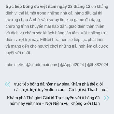
trực tiếp bóng đá việt nam ngày 23 tháng 12
đã khẳng
định vị thế là một trong những nhà cái hàng đầu tại thị
trường châu Á nhờ vào sự uy tín, kho game đa dạng,
chương trình khuyến mãi hấp dẫn, giao diện thân thiện
và dịch vụ chăm sóc khách hàng tận tâm. Với những ưu
điểm vượt trội này, F8Bet hứa hẹn sẽ tiếp tục phát triển
và mang đến cho người chơi những trải nghiệm cá cược
tuyệt vời nhất.
Inbox tele : @subdomaingov | @Appal2024 | @fb882024
trực tiếp bóng đá hôm nay slna Khám phá thế giới
cá cược trực tuyến đỉnh cao – Cơ hội và Thách thức
Khám phá Thế giới Giải trí Trực tuyến với tt bóng đá
hôm nay việt nam – Nơi Niềm Vui Không Giới Hạn