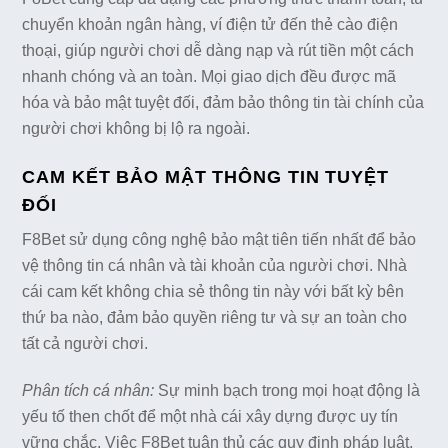
chuyển khoản ngân hàng, ví điện tử đến thẻ cào điện
thoại, giúp người chơi dễ dàng nạp và rút tiền một cách
nhanh chóng và an toàn. Mọi giao dịch đều được mã
hóa và bảo mật tuyệt đối, đảm bảo thông tin tài chính của
người chơi không bị lộ ra ngoài.
CAM KẾT BẢO MẬT THÔNG TIN TUYỆT
ĐỐI
F8Bet sử dụng công nghệ bảo mật tiên tiến nhất để bảo
vệ thông tin cá nhân và tài khoản của người chơi. Nhà
cái cam kết không chia sẻ thông tin này với bất kỳ bên
thứ ba nào, đảm bảo quyền riêng tư và sự an toàn cho
tất cả người chơi.
Phân tích cá nhân:
Sự minh bạch trong mọi hoạt động là
yếu tố then chốt để một nhà cái xây dựng được uy tín
vững chắc. Việc F8Bet tuân thủ các quy định pháp luật,