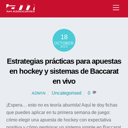
Skip
Men
to
content
18
OCTOBER
2025
Estrategias prácticas para apuestas
en hockey y sistemas de Baccarat
en vivo
Uncategorised
0
ADMIN
¡Espera… esto no es teoría aburrida! Aquí te doy fichas
que puedes aplicar en tu primera semana de juego:
cómo elegir una apuesta de hockey con expectativa
positiva y cómo gestionar un sistema simple en Baccarat