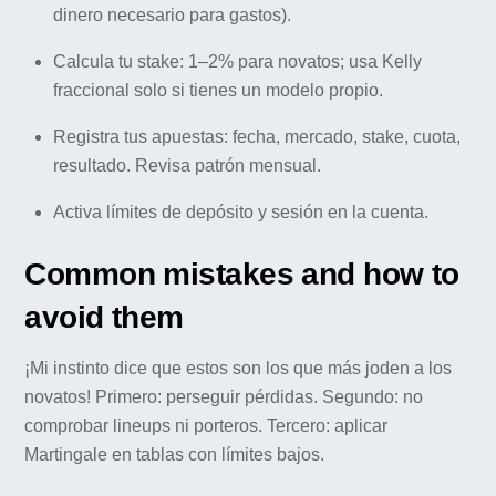
dinero necesario para gastos).
Calcula tu stake: 1–2% para novatos; usa Kelly
fraccional solo si tienes un modelo propio.
Registra tus apuestas: fecha, mercado, stake, cuota,
resultado. Revisa patrón mensual.
Activa límites de depósito y sesión en la cuenta.
Common mistakes and how to
avoid them
¡Mi instinto dice que estos son los que más joden a los
novatos! Primero: perseguir pérdidas. Segundo: no
comprobar lineups ni porteros. Tercero: aplicar
Martingale en tablas con límites bajos.