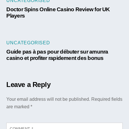
UNCATEGORISED
Doctor Spins Online Casino Review for UK
Players
UNCATEGORISED
Guide pas à pas pour débuter sur amunra
casino et profiter rapidement des bonus
Leave a Reply
Your email address will not be published.
Required fields
are marked
*
COMMENT
*