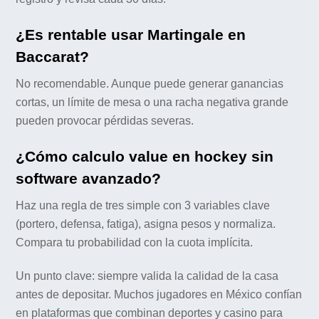
¿Es rentable usar Martingale en
Baccarat?
No recomendable. Aunque puede generar ganancias
cortas, un límite de mesa o una racha negativa grande
pueden provocar pérdidas severas.
¿Cómo calculo value en hockey sin
software avanzado?
Haz una regla de tres simple con 3 variables clave
(portero, defensa, fatiga), asigna pesos y normaliza.
Compara tu probabilidad con la cuota implícita.
Un punto clave: siempre valida la calidad de la casa
antes de depositar. Muchos jugadores en México confían
en plataformas que combinan deportes y casino para