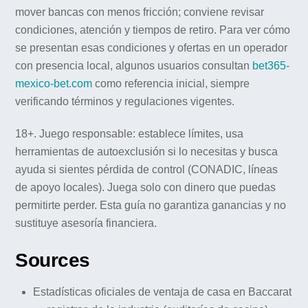
mover bancas con menos fricción; conviene revisar
condiciones, atención y tiempos de retiro. Para ver cómo
se presentan esas condiciones y ofertas en un operador
con presencia local, algunos usuarios consultan
bet365-
mexico-bet.com
como referencia inicial, siempre
verificando términos y regulaciones vigentes.
18+. Juego responsable: establece límites, usa
herramientas de autoexclusión si lo necesitas y busca
ayuda si sientes pérdida de control (CONADIC, líneas
de apoyo locales). Juega solo con dinero que puedas
permitirte perder. Esta guía no garantiza ganancias y no
sustituye asesoría financiera.
Sources
Estadísticas oficiales de ventaja de casa en Baccarat