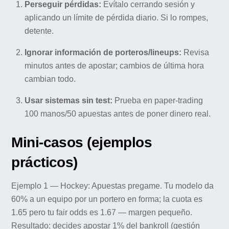
Perseguir pérdidas:
Evítalo cerrando sesión y
aplicando un límite de pérdida diario. Si lo rompes,
detente.
Ignorar información de porteros/lineups:
Revisa
minutos antes de apostar; cambios de última hora
cambian todo.
Usar sistemas sin test:
Prueba en paper-trading
100 manos/50 apuestas antes de poner dinero real.
Mini-casos (ejemplos
prácticos)
Ejemplo 1 — Hockey: Apuestas pregame. Tu modelo da
60% a un equipo por un portero en forma; la cuota es
1.65 pero tu fair odds es 1.67 — margen pequeño.
Resultado: decides apostar 1% del bankroll (gestión