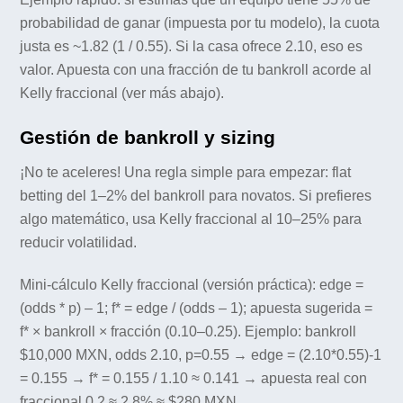
probabilidad de ganar (impuesta por tu modelo), la cuota
justa es ~1.82 (1 / 0.55). Si la casa ofrece 2.10, eso es
valor. Apuesta con una fracción de tu bankroll acorde al
Kelly fraccional (ver más abajo).
Gestión de bankroll y sizing
¡No te aceleres! Una regla simple para empezar: flat
betting del 1–2% del bankroll para novatos. Si prefieres
algo matemático, usa Kelly fraccional al 10–25% para
reducir volatilidad.
Mini-cálculo Kelly fraccional (versión práctica): edge =
(odds * p) – 1; f* = edge / (odds – 1); apuesta sugerida =
f* × bankroll × fracción (0.10–0.25). Ejemplo: bankroll
$10,000 MXN, odds 2.10, p=0.55 → edge = (2.10*0.55)-1
= 0.155 → f* = 0.155 / 1.10 ≈ 0.141 → apuesta real con
fraccional 0.2 ≈ 2.8% ≈ $280 MXN.