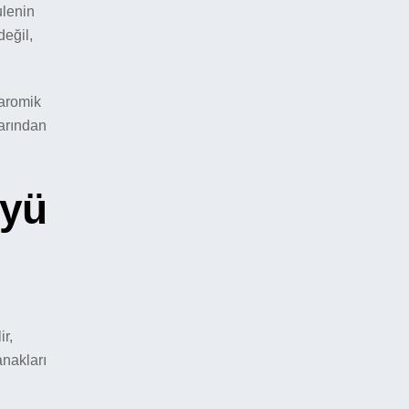
ulenin
değil,
naromik
larından
üyü
ir,
anakları