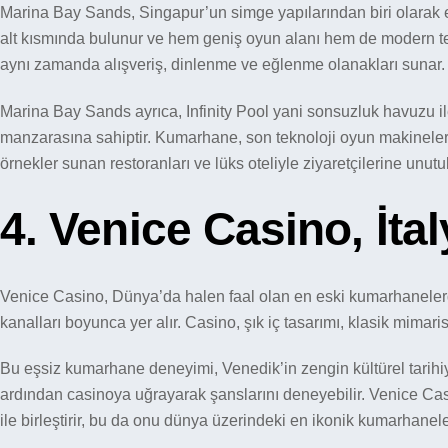
Marina Bay Sands, Singapur’un simge yapılarından biri olarak e
alt kısmında bulunur ve hem geniş oyun alanı hem de modern tek
aynı zamanda alışveriş, dinlenme ve eğlenme olanakları sunar.
Marina Bay Sands ayrıca, Infinity Pool yani sonsuzluk havuzu i
manzarasına sahiptir. Kumarhane, son teknoloji oyun makineleri 
örnekler sunan restoranları ve lüks oteliyle ziyaretçilerine unut
4. Venice Casino, İta
Venice Casino, Dünya’da halen faal olan en eski kumarhanelerde
kanalları boyunca yer alır. Casino, şık iç tasarımı, klasik mimaris
Bu eşsiz kumarhane deneyimi, Venedik’in zengin kültürel tarihiyl
ardından casinoya uğrayarak şanslarını deneyebilir. Venice Cas
ile birleştirir, bu da onu dünya üzerindeki en ikonik kumarhanele