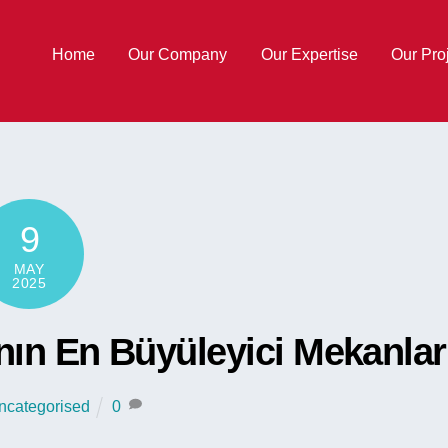
Home
Our Company
Our Expertise
Our Pro
9
MAY
2025
nın En Büyüleyici Mekanlar
ncategorised
0