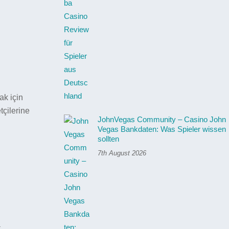
ak için
tçilerine
JohnVegas Community – Casino John
Vegas Bankdaten: Was Spieler wissen
sollten
7th August 2026
a