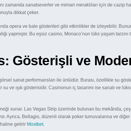
ynı zamanda sanatseverler ve mimari meraklıları için de cazip ha
onuyla dikkat çeker.
 opera ve bale gösterileri gibi etkinlikler de izleyebilir. Bunu
liği yapmıştır. Bu eşsiz casino, Monaco’nun lüks yaşam tarzını 
s: Gösterişli ve Mode
el sanat performansları ile ünlüdür. Burası, özellikle su göster
r su ve ışık gösterisidir. Casinonun iç tasarımı ise sanatı ve lüks
eneği sunar. Las Vegas Strip üzerinde bulunan bu mekânda, çeşi
ıyor. Ayrıca, Bellagio, düzenli olarak poker turnuvalarına ve diğer
haline getirir
Mostbet
.