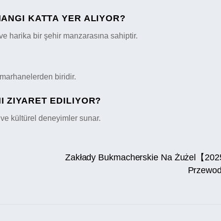
ANGI KATTA YER ALIYOR?
e harika bir şehir manzarasına sahiptir.
marhanelerden biridir.
 ZIYARET EDILIYOR?
e kültürel deneyimler sunar.
Zakłady Bukmacherskie Na Żużel【20
Przewod