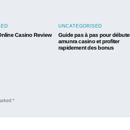
SED
UNCATEGORISED
Online Casino Review
Guide pas à pas pour débute
amunra casino et profiter
rapidement des bonus
marked
*