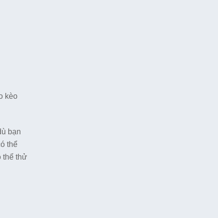
ào kèo
dù bạn
có thể
 thể thử