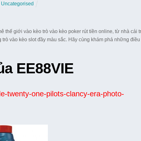
Uncategorised
thế giới vào kèo trò vào kèo poker rút tiền online, từ nhà cái t
g trò vào kèo slot đầy màu sắc. Hãy cùng khám phá những điều 
ủa EE88VIE
e-twenty-one-pilots-clancy-era-photo-