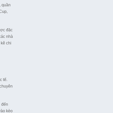
, quần
 Cup,
ược đặc
 các nhà
 kê chi
 tế.
 chuyên
g đến
vào kèo