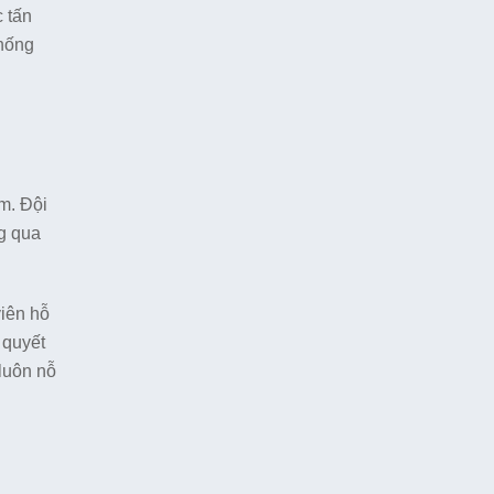
 tấn
thống
m. Đội
g qua
viên hỗ
 quyết
luôn nỗ