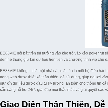
EE88VIE nổi bật trên thị trường vào kèo trò vào kèo poker rút 
đến hệ thống giữ kín dữ liệu tiên tiến và chương trình vip chu đ
EE88VIE không chỉ là một nhà cái, mà còn là một hệ điều hành g
trang web được thiết kế thân thiện, dễ sử dụng, giúp người vào
giữ kín dữ liệu được đầu tư kỹ lưỡng, an toàn cho thông tin c
sẵn sàng hỗ trợ 24/7, giải đáp mọi thắc mắc và giải quyết các
Giao Diện Thân Thiện, D