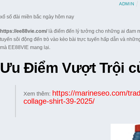
ADMIN
xổ số đài miền bắc ngày hôm nay
https://ee88vie.com/
là điểm đến lý tưởng cho những ai đam mê 
tuyến sôi động đến trò vào kèo bài trực tuyến hấp dẫn và nhữn
mà EE88VIE mang lại.
Ưu Điểm Vượt Trội c
https://marineseo.com/trad
Xem thêm:
collage-shirt-39-2025/