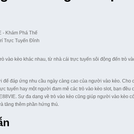
rò vào kèo khác nhau, từ nhà cái trực tuyến sôi động đến trò v
i để đáp ứng nhu cầu ngày càng cao của người vào kèo. Cho 
 trực tuyến hay một người đam mê các trò vào kèo slot, bạn đều 
EE88VIE. Sự đa dạng về trò vào kèo cũng giúp người vào kèo có
 và tăng thêm phần hứng thú.
ẫn