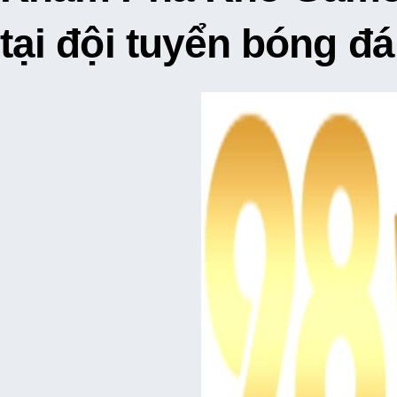
tại đội tuyển bóng đ