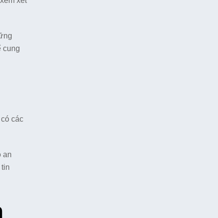
 xem xét
hững
ể cung
 có các
o an
tin
n