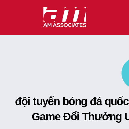
Skip
to
content
đội tuyển bóng đá quố
Game Đổi Thưởng U