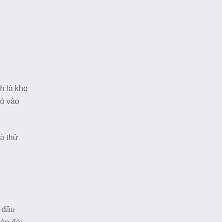
h là kho
rò vào
à thử
 đầu