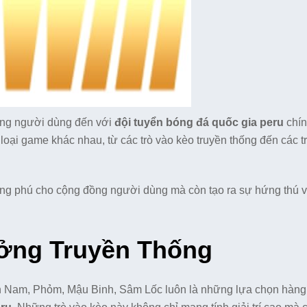
ồng người dùng đến với
đội tuyển bóng đá quốc gia peru
chín
ại game khác nhau, từ các trò vào kèo truyền thống đến các t
ng phú cho cộng đồng người dùng mà còn tạo ra sự hứng thú v
ưởng Truyền Thống
ền Nam, Phỏm, Mậu Binh, Sâm Lốc luôn là những lựa chọn hàng