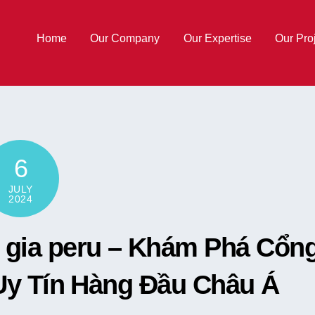
Home
Our Company
Our Expertise
Our Pro
6
JULY
2024
c gia peru – Khám Phá Cổn
y Tín Hàng Đầu Châu Á