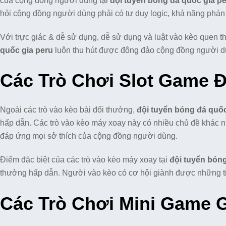
của cộng đồng người dùng tại
đội tuyển bóng đá quốc gia p
hỏi cộng đồng người dùng phải có tư duy logic, khả năng phán
Với trực giác & dễ sử dụng, dễ sử dụng và luật vào kèo quen th
quốc gia peru
luôn thu hút được đông đảo cộng đồng người d
Các Trò Chơi Slot Game 
Ngoài các trò vào kèo bài đổi thưởng,
đội tuyển bóng đá quốc
hấp dẫn. Các trò vào kèo máy xoay này có nhiều chủ đề khác nh
đáp ứng mọi sở thích của cộng đồng người dùng.
Điểm đặc biệt của các trò vào kèo máy xoay tại
đội tuyển bóng
thưởng hấp dẫn. Người vào kèo có cơ hội giành được những ti
Các Trò Chơi Mini Game G