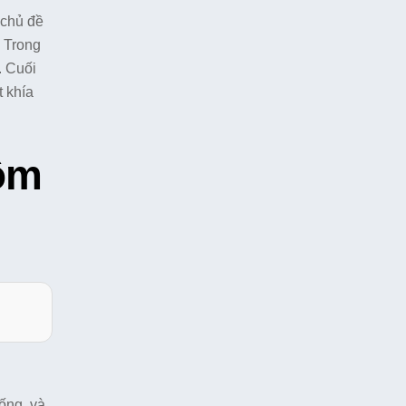
 chủ đề
 Trong
. Cuối
t khía
hôm
sống, và