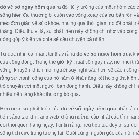
dò vé số ngày hôm qua
ra đời từ ý tưởng của một nhóm các c
sống hiện đại thường bị cuốn vào vòng xoáy của sự bận rộn và
mẹo đơn giản về sức khỏe, nhưng qua thời gian, nó đã phát triể
tháng. Điều thú vị là, sự phát triển này không chỉ nhờ vào cô
đóng góp ý kiến và chia sẻ câu chuyện cá nhân.
Từ góc nhìn cá nhân, tôi thấy rằng
dò vé số ngày hôm qua
khô
của cộng đồng. Trong thế giới kỹ thuật số ngày nay, nơi mọi 
vững, khuyến khích mọi người suy nghĩ sâu hơn về cách sống của
rằng sự thành công của nó nằm ở khả năng kết hợp giữa kiến
trò chuyện với một người bạn đồng hành. Điều này không chỉ nâ
nhiều nền tảng khác thường bỏ qua.
Hơn nữa, sự phát triển của
dò vé số ngày hôm qua
phản ánh 
tiến sáng tạo khi trang web không ngừng cập nhật các tính nă
dõi thói quen hàng ngày. Tôi tin rằng, nếu tiếp tục duy trì sự đổ
sống tích cực trong tương lai. Cuối cùng, nguồn gốc của nó nh