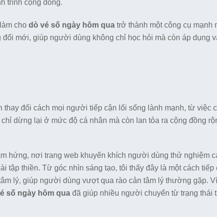
h trình cộng đồng.
 làm cho
dò vé số ngày hôm qua
trở thành một công cụ mạnh 
hững đổi mới, giúp người dùng không chỉ học hỏi mà còn áp dụng 
 thay đổi cách mọi người tiếp cận lối sống lành mạnh, từ việc 
 chỉ dừng lại ở mức độ cá nhân mà còn lan tỏa ra cộng đồng rộ
cảm hứng, nơi trang web khuyến khích người dùng thử nghiệm cá
tập thiền. Từ góc nhìn sáng tạo, tôi thấy đây là một cách tiếp
 tâm lý, giúp người dùng vượt qua rào cản tâm lý thường gặp. V
vé số ngày hôm qua
đã giúp nhiều người chuyển từ trạng thái 