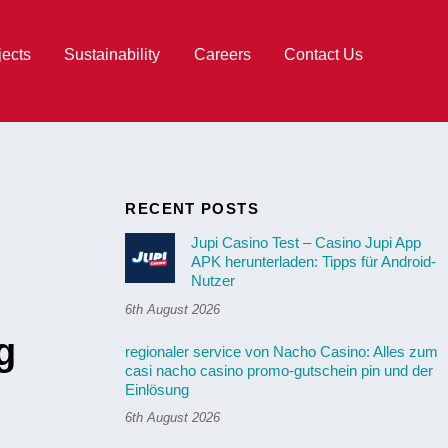
jects
Sustainability
Careers
Contact Us
RECENT POSTS
Jupi Casino Test – Casino Jupi App
APK herunterladen: Tipps für Android-
Nutzer
6th August 2026
g
regionaler service von Nacho Casino: Alles zum
casi nacho casino promo-gutschein pin und der
Einlösung
6th August 2026