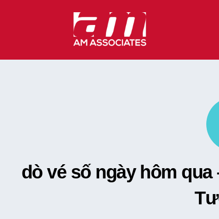
Skip
to
content
dò vé số ngày hôm qua
Tư