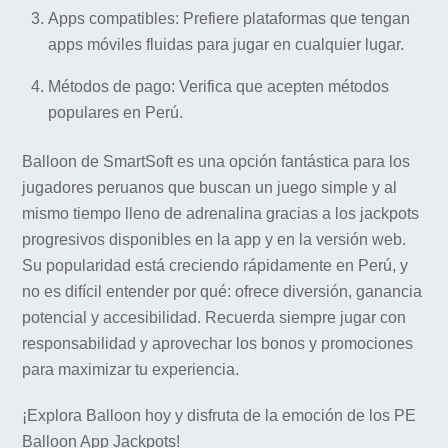
Apps compatibles: Prefiere plataformas que tengan
apps móviles fluidas para jugar en cualquier lugar.
Métodos de pago: Verifica que acepten métodos
populares en Perú.
Balloon de SmartSoft es una opción fantástica para los
jugadores peruanos que buscan un juego simple y al
mismo tiempo lleno de adrenalina gracias a los jackpots
progresivos disponibles en la app y en la versión web.
Su popularidad está creciendo rápidamente en Perú, y
no es difícil entender por qué: ofrece diversión, ganancia
potencial y accesibilidad. Recuerda siempre jugar con
responsabilidad y aprovechar los bonos y promociones
para maximizar tu experiencia.
¡Explora Balloon hoy y disfruta de la emoción de los PE
Balloon App Jackpots!