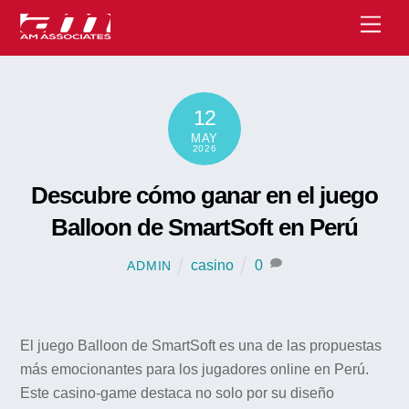
Skip
Men
to
content
12
MAY
2026
Descubre cómo ganar en el juego
Balloon de SmartSoft en Perú
casino
0
ADMIN
El juego Balloon de SmartSoft es una de las propuestas
más emocionantes para los jugadores online en Perú.
Este casino-game destaca no solo por su diseño