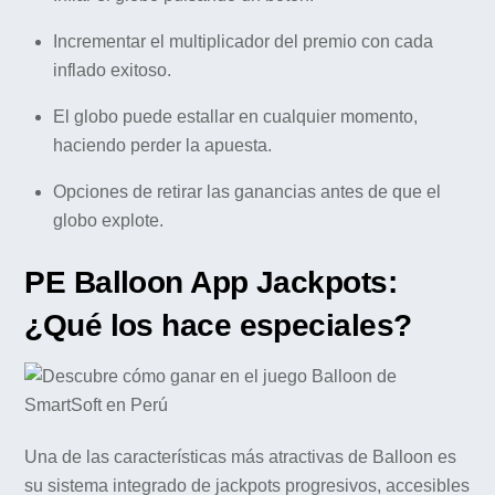
Incrementar el multiplicador del premio con cada
inflado exitoso.
El globo puede estallar en cualquier momento,
haciendo perder la apuesta.
Opciones de retirar las ganancias antes de que el
globo explote.
PE Balloon App Jackpots:
¿Qué los hace especiales?
Una de las características más atractivas de Balloon es
su sistema integrado de jackpots progresivos, accesibles