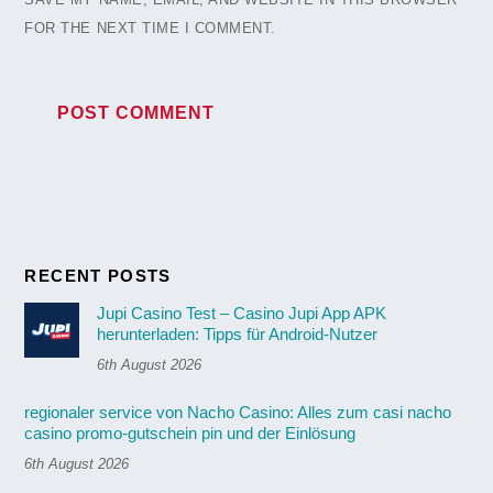
FOR THE NEXT TIME I COMMENT.
RECENT POSTS
Jupi Casino Test – Casino Jupi App APK
herunterladen: Tipps für Android-Nutzer
6th August 2026
regionaler service von Nacho Casino: Alles zum casi nacho
casino promo-gutschein pin und der Einlösung
6th August 2026