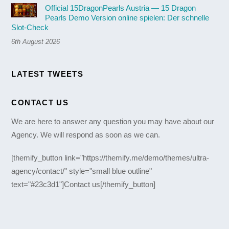
Official 15DragonPearls Austria — 15 Dragon
Pearls Demo Version online spielen: Der schnelle
Slot-Check
6th August 2026
LATEST TWEETS
CONTACT US
We are here to answer any question you may have about our
Agency. We will respond as soon as we can.
[themify_button link="https://themify.me/demo/themes/ultra-
agency/contact/" style="small blue outline"
text="#23c3d1"]Contact us[/themify_button]
Back
To