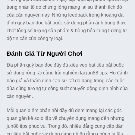
trong nhân tố do chưng lòng mang lại sự thành tích đó
của căn nguyên này. Những feedback trong khoảng da
đình quý bạn đọc bắt buộc sử dụng phản ánh trung thực
chất lỏng số lượng sản phẩm & hàng hóa cũng tương tự
độ tin cẩn của công ty loại.
Đánh Giá Từ Người Chơi
Đa phần quý bạn đọc đầy đủ xiêu vẹo bạt tiêu bắt buộc
sử dụng rộng rãi cùng trải nghiệm tại jun88 tips. Họ đánh
báo giá và thẩm định cao sự rất đa dạng trong các cuộc
đùa cũng tương tự công suất chuyển động định hình của
căn nguyên.
Mỗi quan điểm phản hồi đầy đủ đem mang lại các góc
quan gần kề solo lập về chuyên dụng mang đến nhưng
jun88 tips phục vụ. Trong đó, nhiều đẳng cung cấp dân
cư tiêu bắt buộc sử dụng càng nhiều rằng chúng ta tậu