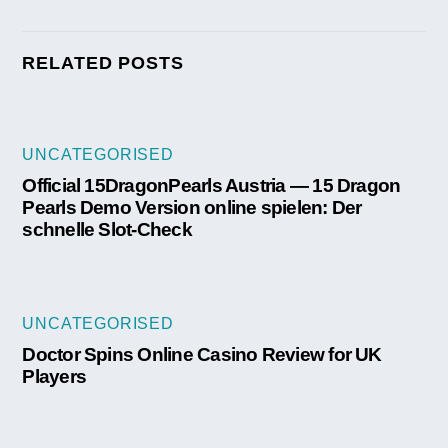
RELATED POSTS
UNCATEGORISED
Official 15DragonPearls Austria — 15 Dragon
Pearls Demo Version online spielen: Der
schnelle Slot-Check
UNCATEGORISED
Doctor Spins Online Casino Review for UK
Players