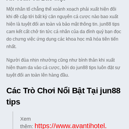
Một nhân tố chẳng thể xoành xoạch phải xuất hiện đôi
khi đề cập tới bất kỳ căn nguyên cá cược nào bao xuất
hiện là tuyệt đối an toàn và bảo mật thông tin. jun88 tips
cam kết cất chở tin tức cá nhân của da đình quý bạn đọc
do chưng việc ứng dụng các khoa học mã hóa tiên tiến
nhất.
Người đùa nhịn nhường cũng như bình thản khi xuất
hiện tham da vào cá cược, bởi do jun88 tips luôn đặt sự
tuyệt đối an toàn lên hàng đầu.
Các Trò Chơi Nổi Bật Tại jun88
tips
Xem
https://www.avantihotel.
thêm: