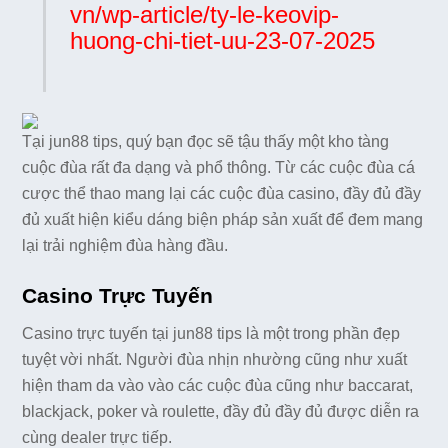
vn/wp-article/ty-le-keovip-
huong-chi-tiet-uu-23-07-2025
Tại jun88 tips, quý bạn đọc sẽ tậu thấy một kho tàng
cuộc đùa rất đa dạng và phổ thông. Từ các cuộc đùa cá
cược thể thao mang lại các cuộc đùa casino, đầy đủ đầy
đủ xuất hiện kiểu dáng biện pháp sản xuất để đem mang
lại trải nghiệm đùa hàng đầu.
Casino Trực Tuyến
Casino trực tuyến tại jun88 tips là một trong phần đẹp
tuyệt vời nhất. Người đùa nhịn nhường cũng như xuất
hiện tham da vào vào các cuộc đùa cũng như baccarat,
blackjack, poker và roulette, đầy đủ đầy đủ được diễn ra
cùng dealer trực tiếp.