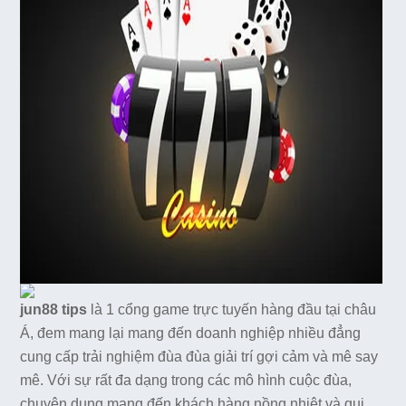
jun88 tips
là 1 cổng game trực tuyến hàng đầu tại châu
Á, đem mang lại mang đến doanh nghiệp nhiều đẳng
cung cấp trải nghiệm đùa đùa giải trí gợi cảm và mê say
mê. Với sự rất đa dạng trong các mô hình cuộc đùa,
chuyên dụng mang đến khách hàng nồng nhiệt và qui