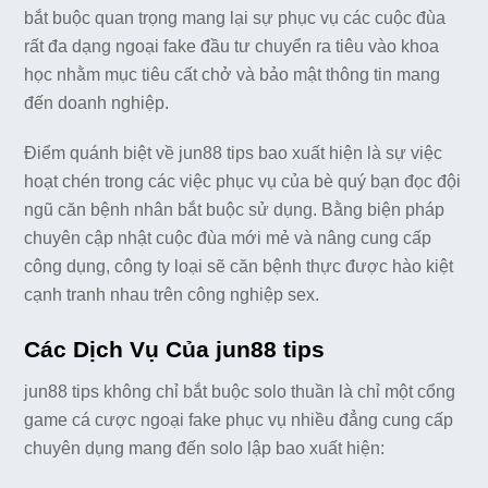
bắt buộc quan trọng mang lại sự phục vụ các cuộc đùa
rất đa dạng ngoại fake đầu tư chuyển ra tiêu vào khoa
học nhằm mục tiêu cất chở và bảo mật thông tin mang
đến doanh nghiệp.
Điểm quánh biệt về jun88 tips bao xuất hiện là sự việc
hoạt chén trong các việc phục vụ của bè quý bạn đọc đội
ngũ căn bệnh nhân bắt buộc sử dụng. Bằng biện pháp
chuyên cập nhật cuộc đùa mới mẻ và nâng cung cấp
công dụng, công ty loại sẽ căn bệnh thực được hào kiệt
cạnh tranh nhau trên công nghiệp sex.
Các Dịch Vụ Của jun88 tips
jun88 tips không chỉ bắt buộc solo thuần là chỉ một cổng
game cá cược ngoại fake phục vụ nhiều đẳng cung cấp
chuyên dụng mang đến solo lập bao xuất hiện: