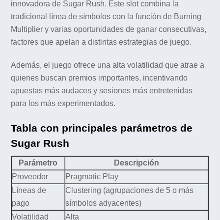
innovadora de Sugar Rush. Este slot combina la
tradicional línea de símbolos con la función de Burning
Multiplier y varias oportunidades de ganar consecutivas,
factores que apelan a distintas estrategias de juego.
Además, el juego ofrece una alta volatilidad que atrae a
quienes buscan premios importantes, incentivando
apuestas más audaces y sesiones más entretenidas
para los más experimentados.
Tabla con principales parámetros de
Sugar Rush
Parámetro
Descripción
Proveedor
Pragmatic Play
Líneas de
Clustering (agrupaciones de 5 o más
pago
símbolos adyacentes)
Volatilidad
Alta