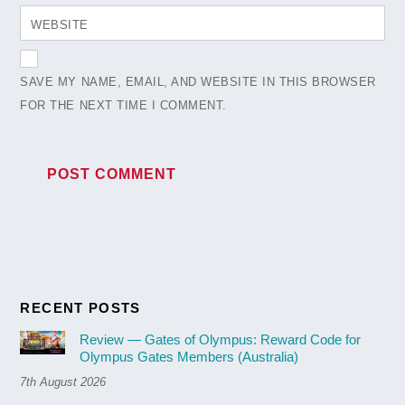
WEBSITE
SAVE MY NAME, EMAIL, AND WEBSITE IN THIS BROWSER
FOR THE NEXT TIME I COMMENT.
RECENT POSTS
Review — Gates of Olympus: Reward Code for
Olympus Gates Members (Australia)
7th August 2026