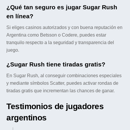
¿Qué tan seguro es jugar Sugar Rush
en línea?
Si eliges casinos autorizados y con buena reputación en
Argentina como Betsson o Codere, puedes estar
tranquilo respecto a la seguridad y transparencia del
juego.
¿Sugar Rush tiene tiradas gratis?
En Sugar Rush, al conseguir combinaciones especiales
y mediante símbolos Scatter, puedes activar rondas de
tiradas gratis que incrementan las chances de ganar.
Testimonios de jugadores
argentinos