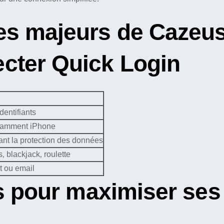
es majeurs de Cazeu
cter Quick Login
entifiants
otamment iPhone
nt la protection des données
‚ blackjack‚ roulette
t ou email
ls pour maximiser ses