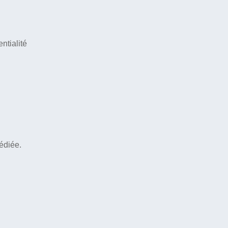
ntialité
édiée.