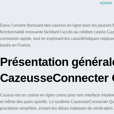
ADMIN
Dans l’univers florissant des casinos en ligne pour les joueu
fonctionnalité innovante facilitant l’accès au célèbre casino C
connexion rapide‚ tout en explorant les caractéristiques majeure
basés en France.
Présentation général
CazeusseConnecter 
Cazeus est un casino en ligne connu pour son interface intuitiv
et même des paris sportifs. Le système CazeusseConnecter Qui
procédure simplifiée‚ évitant les délais habituels de vérification.