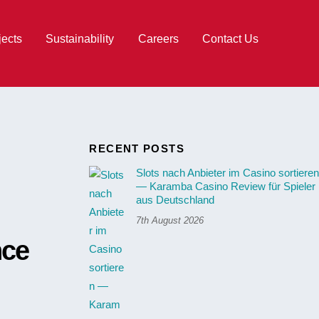
jects
Sustainability
Careers
Contact Us
RECENT POSTS
Slots nach Anbieter im Casino sortieren
— Karamba Casino Review für Spieler
aus Deutschland
7th August 2026
nce