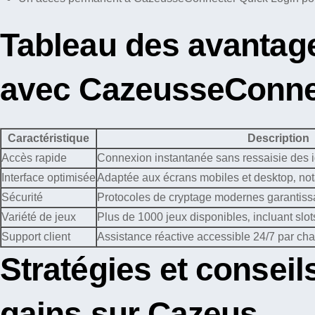
Tableau des avantag
avec CazeusseConne
Caractéristique
Description
Accès rapide
Connexion instantanée sans ressaisie des id
Interface optimisée
Adaptée aux écrans mobiles et desktop‚ n
Sécurité
Protocoles de cryptage modernes garantissa
Variété de jeux
Plus de 1000 jeux disponibles‚ incluant slots
Support client
Assistance réactive accessible 24/7 par cha
Stratégies et consei
gains sur Cazeus