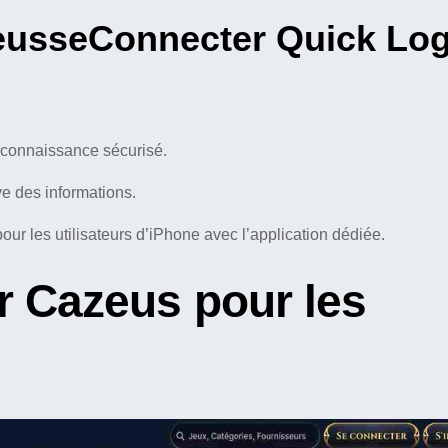
usseConnecter Quick Log
reconnaissance sécurisé.
e des informations.
our les utilisateurs d’iPhone avec l’application dédiée.
r Cazeus pour les