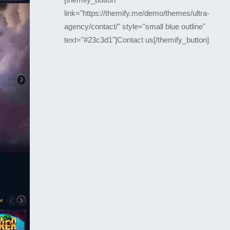
link="https://themify.me/demo/themes/ultra-
agency/contact/" style="small blue outline"
text="#23c3d1"]Contact us[/themify_button]