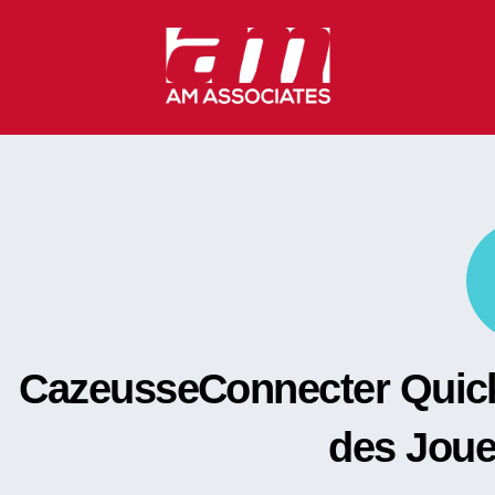
Skip
to
content
CazeusseConnecter Quick
des Joue