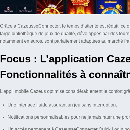
Grâce à CazeusseConnecter‚ le temps d’attente est réduit‚ ce q
large bibliothèque de jeux de qualité‚ développés par des fourn
notamment en euros‚ sont parfaitement adaptées au marché fra
Focus : L’application Ca
Fonctionnalités à connaît
L’appli mobile Cazeus optimise considérablement le confort grâ
Une interface fluide assurant un jeu sans interruption.
Notifications personnalisables pour ne jamais rater une pr
Un accès permanent à CazeusseConnecter Quick Login pour