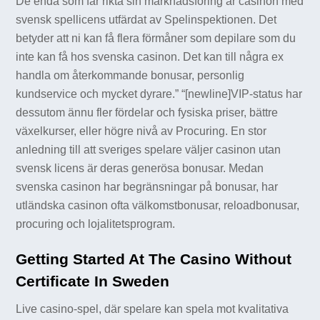
De enda som får rikta sin marknadsföring är casinon med
svensk spellicens utfärdat av Spelinspektionen. Det
betyder att ni kan få flera förmåner som depilare som du
inte kan få hos svenska casinon. Det kan till några ex
handla om återkommande bonusar, personlig
kundservice och mycket dyrare.” “[newline]VIP-status har
dessutom ännu fler fördelar och fysiska priser, bättre
växelkurser, eller högre nivå av Procuring. En stor
anledning till att sveriges spelare väljer casinon utan
svensk licens är deras generösa bonusar. Medan
svenska casinon har begränsningar på bonusar, har
utländska casinon ofta välkomstbonusar, reloadbonusar,
procuring och lojalitetsprogram.
Getting Started At The Casino Without
Back
Certificate In Sweden
To
Live casino-spel, där spelare kan spela mot kvalitativa
Top