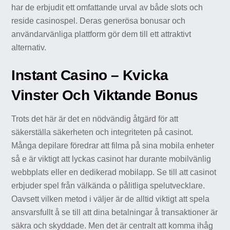
har de erbjudit ett omfattande urval av både slots och
reside casinospel. Deras generösa bonusar och
användarvänliga plattform gör dem till ett attraktivt
alternativ.
Instant Casino – Kvicka
Vinster Och Viktande Bonus
Trots det här är det en nödvändig åtgärd för att
säkerställa säkerheten och integriteten på casinot.
Många depilare föredrar att filma på sina mobila enheter
så e är viktigt att lyckas casinot har durante mobilvänlig
webbplats eller en dedikerad mobilapp. Se till att casinot
erbjuder spel från välkända o pålitliga spelutvecklare.
Oavsett vilken metod i väljer är de alltid viktigt att spela
ansvarsfullt å se till att dina betalningar å transaktioner är
säkra och skyddade. Men det är centralt att komma ihåg