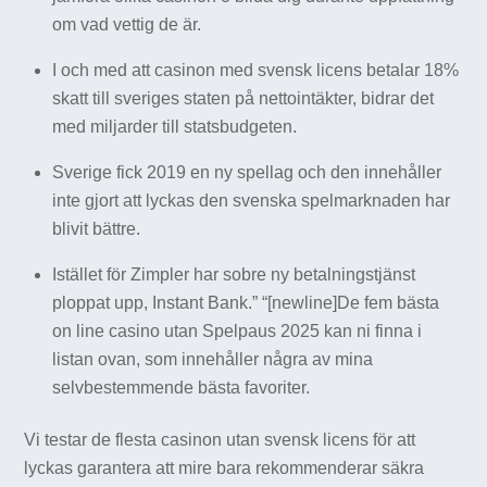
om vad vettig de är.
I och med att casinon med svensk licens betalar 18%
skatt till sveriges staten på nettointäkter, bidrar det
med miljarder till statsbudgeten.
Sverige fick 2019 en ny spellag och den innehåller
inte gjort att lyckas den svenska spelmarknaden har
blivit bättre.
Istället för Zimpler har sobre ny betalningstjänst
ploppat upp, Instant Bank.” “[newline]De fem bästa
on line casino utan Spelpaus 2025 kan ni finna i
listan ovan, som innehåller några av mina
selvbestemmende bästa favoriter.
Vi testar de flesta casinon utan svensk licens för att
lyckas garantera att mire bara rekommenderar säkra