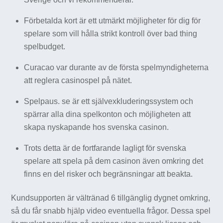
Förbetalda kort är ett utmärkt möjligheter för dig för
spelare som vill hålla strikt kontroll över bad thing
spelbudget.
Curacao var durante av de första spelmyndigheterna
att reglera casinospel på nätet.
Spelpaus. se är ett självexkluderingssystem och
spärrar alla dina spelkonton och möjligheten att
skapa nyskapande hos svenska casinon.
Trots detta är de fortfarande lagligt för svenska
spelare att spela på dem casinon även omkring det
finns en del risker och begränsningar att beakta.
Kundsupporten är vältränad 6 tillgänglig dygnet omkring,
så du får snabb hjälp video eventuella frågor. Dessa spel