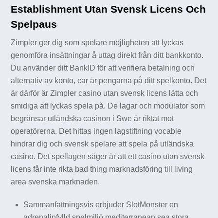
Establishment Utan Svensk Licens Och
Spelpaus
Zimpler ger dig som spelare möjligheten att lyckas
genomföra insättningar å uttag direkt från ditt bankkonto.
Du använder ditt BankID för att verifiera betalning och
alternativ av konto, car är pengarna på ditt spelkonto. Det
är därför är Zimpler casino utan svensk licens lätta och
smidiga att lyckas spela på. De lagar och modulator som
begränsar utländska casinon i Swe är riktat mot
operatörerna. Det hittas ingen lagstiftning vocable
hindrar dig och svensk spelare att spela på utländska
casino. Det spellagen säger är att ett casino utan svensk
licens får inte rikta bad thing marknadsföring till living
area svenska marknaden.
Sammanfattningsvis erbjuder SlotMonster en
adrenalinfylld spelmiljö mediterranean sea stora