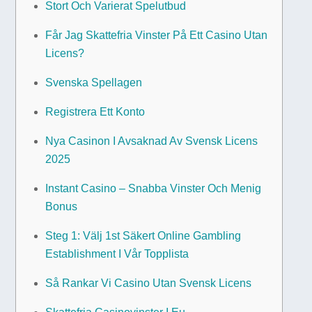
Stort Och Varierat Spelutbud
Får Jag Skattefria Vinster På Ett Casino Utan
Licens?
Svenska Spellagen
Registrera Ett Konto
Nya Casinon I Avsaknad Av Svensk Licens
2025
Instant Casino – Snabba Vinster Och Menig
Bonus
Steg 1: Välj 1st Säkert Online Gambling
Establishment I Vår Topplista
Så Rankar Vi Casino Utan Svensk Licens