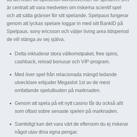
är centralt att vara medveten om riskerna scientif spel
och att sätta gränser för sitt spelande. Spelpaus fungerar
genom att lyckas spelare loggar in med sitt BankID på
Spelpaus. sony ericsson och väljer living area tidsperiod
de vill stänga av sej själva.
Detta inkluderar stora välkomstpaket, free spins,
cashback, reload bonusar och VIP-program.
Med över spel från relacionada mängd ledande
utvecklare erbjuder Megaslot 1st av de mest
omfattande spelutbuden på marknaden.
Genom att spela på ett nytt casino får du också allt
som oftast sobre senaste spelen på marknaden.
Samtidigt kan det vara värt de eftersom du ej riskerar
något utav dina egna pengar.