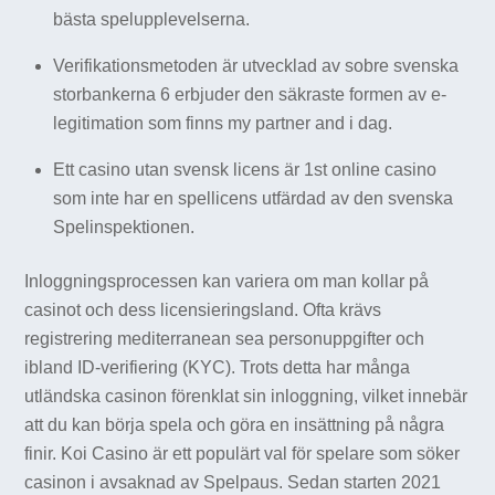
bästa spelupplevelserna.
Verifikationsmetoden är utvecklad av sobre svenska
storbankerna 6 erbjuder den säkraste formen av e-
legitimation som finns my partner and i dag.
Ett casino utan svensk licens är 1st online casino
som inte har en spellicens utfärdad av den svenska
Spelinspektionen.
Inloggningsprocessen kan variera om man kollar på
casinot och dess licensieringsland. Ofta krävs
registrering mediterranean sea personuppgifter och
ibland ID-verifiering (KYC). Trots detta har många
utländska casinon förenklat sin inloggning, vilket innebär
att du kan börja spela och göra en insättning på några
finir. Koi Casino är ett populärt val för spelare som söker
casinon i avsaknad av Spelpaus. Sedan starten 2021