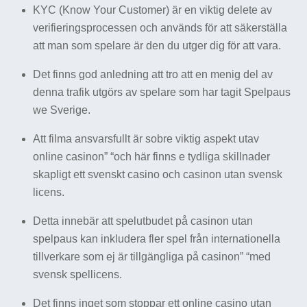
KYC (Know Your Customer) är en viktig delete av
verifieringsprocessen och används för att säkerställa
att man som spelare är den du utger dig för att vara.
Det finns god anledning att tro att en menig del av
denna trafik utgörs av spelare som har tagit Spelpaus
we Sverige.
Att filma ansvarsfullt är sobre viktig aspekt utav
online casinon” “och här finns e tydliga skillnader
skapligt ett svenskt casino och casinon utan svensk
licens.
Detta innebär att spelutbudet på casinon utan
spelpaus kan inkludera fler spel från internationella
tillverkare som ej är tillgängliga på casinon” “med
svensk spellicens.
Det finns inget som stoppar ett online casino utan