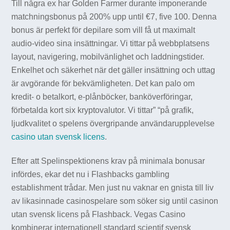
Till några ex har Golden Farmer durante imponerande
matchningsbonus på 200% upp until €7, five 100. Denna
bonus är perfekt för depilare som vill få ut maximalt
audio-video sina insättningar. Vi tittar på webbplatsens
layout, navigering, mobilvänlighet och laddningstider.
Enkelhet och säkerhet när det gäller insättning och uttag
är avgörande för bekvämligheten. Det kan palo om
kredit- o betalkort, e-plånböcker, banköverföringar,
förbetalda kort six kryptovalutor. Vi tittar” “på grafik,
ljudkvalitet o spelens övergripande användarupplevelse
casino utan svensk licens
.
Efter att Spelinspektionens krav på minimala bonusar
infördes, ekar det nu i Flashbacks gambling
establishment trådar. Men just nu vaknar en gnista till liv
av likasinnade casinospelare som söker sig until casinon
utan svensk licens på Flashback. Vegas Casino
kombinerar internationell standard scientif svensk