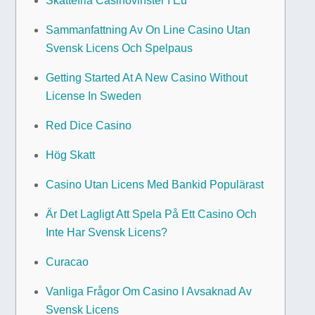
Skattefria Casinovinster I Eu
Sammanfattning Av On Line Casino Utan
Svensk Licens Och Spelpaus
Getting Started At A New Casino Without
License In Sweden
Red Dice Casino
Hög Skatt
Casino Utan Licens Med Bankid Populärast
Är Det Lagligt Att Spela På Ett Casino Och
Inte Har Svensk Licens?
Curacao
Vanliga Frågor Om Casino I Avsaknad Av
Svensk Licens