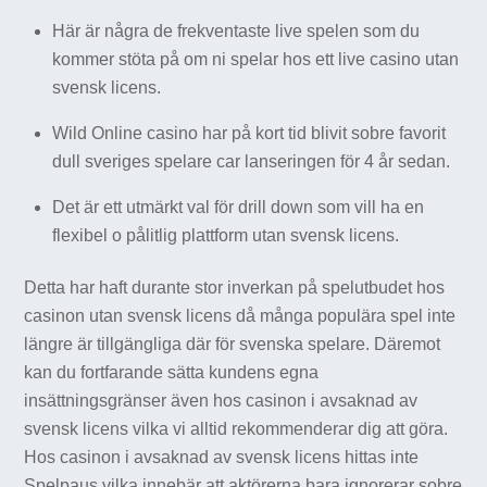
Här är några de frekventaste live spelen som du
kommer stöta på om ni spelar hos ett live casino utan
svensk licens.
Wild Online casino har på kort tid blivit sobre favorit
dull sveriges spelare car lanseringen för 4 år sedan.
Det är ett utmärkt val för drill down som vill ha en
flexibel o pålitlig plattform utan svensk licens.
Detta har haft durante stor inverkan på spelutbudet hos
casinon utan svensk licens då många populära spel inte
längre är tillgängliga där för svenska spelare. Däremot
kan du fortfarande sätta kundens egna
insättningsgränser även hos casinon i avsaknad av
svensk licens vilka vi alltid rekommenderar dig att göra.
Hos casinon i avsaknad av svensk licens hittas inte
Spelpaus vilka innebär att aktörerna bara ignorerar sobre