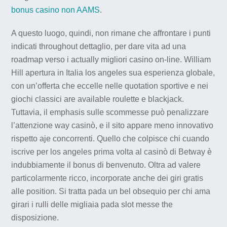
bonus casino non AAMS
.
A questo luogo, quindi, non rimane che affrontare i punti
indicati throughout dettaglio, per dare vita ad una
roadmap verso i actually migliori casino on-line. William
Hill apertura in Italia los angeles sua esperienza globale,
con un’offerta che eccelle nelle quotation sportive e nei
giochi classici are available roulette e blackjack.
Tuttavia, il emphasis sulle scommesse può penalizzare
l’attenzione way casinò, e il sito appare meno innovativo
rispetto aje concorrenti. Quello che colpisce chi cuando
iscrive per los angeles prima volta al casinò di Betway è
indubbiamente il bonus di benvenuto. Oltra ad valere
particolarmente ricco, incorporate anche dei giri gratis
alle position. Si tratta pada un bel obsequio per chi ama
girari i rulli delle migliaia pada slot messe the
disposizione.