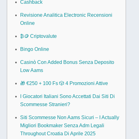
Cashback
Revisione Analitica Electronic Recensioni
Online
₿🪙 Criptovalute
Bingo Online
Casinò Con Added Bonus Senza Deposito
Low Aams
🎁 €250 + 100 Fs 🎲 4 Promozioni Attive
I Giocatori Italiani Sono Accettati Dai Siti Di
Scommesse Stranieri?
Siti Scommesse Non Aams Sicuri – I Actually
Migliori Bookmaker Senza Adm Legali
Throughout Croatia Di Aprile 2025