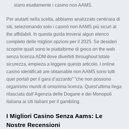
siano esattamente i casino non AAMS.
Per aiutarti nella scelta, abbiamo analizzato centinaia di
siti, selezionando solo i casinò non AAMS più sicuri at
the affidabili. In questa guida troverai algun elenco
completo delle migliori opzioni per il 2025. Se desideri
scoprire quali sono le piattaforme di gioco on the web
senza licenza ADM dove divertirti throughout totale
sicurezza, empieza a leggere questo articolo. I online
casino identificati are obtainable non AAMS sono tutti
quei portali per il gara d’azzardo” “che non possono
organismo muniti di omonima licenza. Quest’ultima llega
rilasciata dall’Agenzia delle Dogane e dei Monopoli
italiana ai siti italiani per il gambling.
I Migliori Casino Senza Aams: Le
Nostre Recensioni