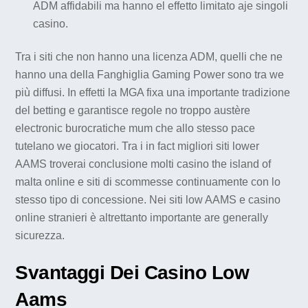
ADM affidabili ma hanno el effetto limitato aje singoli
casino.
Tra i siti che non hanno una licenza ADM, quelli che ne
hanno una della Fanghiglia Gaming Power sono tra we
più diffusi. In effetti la MGA fixa una importante tradizione
del betting e garantisce regole no troppo austère
electronic burocratiche mum che allo stesso pace
tutelano we giocatori. Tra i in fact migliori siti lower
AAMS troverai conclusione molti casino the island of
malta online e siti di scommesse continuamente con lo
stesso tipo di concessione. Nei siti low AAMS e casino
online stranieri è altrettanto importante are generally
sicurezza.
Svantaggi Dei Casino Low
Aams