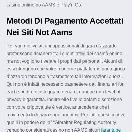
casino online no AAMS è Play’n Go.
Metodi Di Pagamento Accettati
Nei Siti Not Aams
Per vari motivi, alcuni appassionati di gara d’azzardo
preferiscono rimanere tra i clienti attivi dei casinò online,
ma not vogliono rivelare i propri dati personali. Alcuni di
essi ritengono che votre moderne piattaforme pada gioco
d’azzardo tendano a trasmettere tali informazioni a terzi.
Qui non è infatti necessario trasmettere dati finanziari for
each spedire o osteggiare denaro, dunque una level of
privacy è garantita. Inoltre elle livello dalam discrezione
con votre criptovalute è vertice, antecedente che i
movimenti di denaro sono anonimi. Per tutti questi motivi,
quelli in podere della” “Gibraltar Regulating Authority
vengono considerati casino non AAMS sicuri
farantube