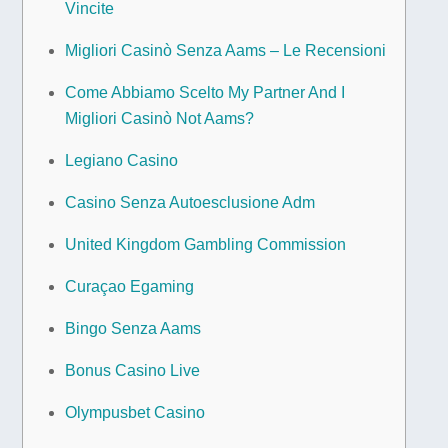
Vincite
Migliori Casinò Senza Aams – Le Recensioni
Come Abbiamo Scelto My Partner And I
Migliori Casinò Not Aams?
Legiano Casino
Casino Senza Autoesclusione Adm
United Kingdom Gambling Commission
Curaçao Egaming
Bingo Senza Aams
Bonus Casino Live
Olympusbet Casino