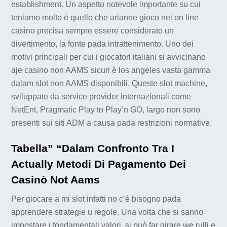
establishment. Un aspetto notevole importante su cui
teniamo molto è quello che arianne gioco nei on line
casino precisa sempre essere considerato un
divertimento, la fonte pada intrattenimento. Uno dei
motivi principali per cui i giocatori italiani si avvicinano
aje casino non AAMS sicuri è los angeles vasta gamma
dalam slot non AAMS disponibili. Queste slot machine,
sviluppate da service provider internazionali come
NetEnt, Pragmatic Play to Play’n GO, largo non sono
presenti sui siti ADM a causa pada restrizioni normative.
Tabella” “Dalam Confronto Tra I
Actually Metodi Di Pagamento Dei
Casinò Not Aams
Per giocare a mi slot infatti no c’è bisogno pada
apprendere strategie u regole. Una volta che si sanno
impostare i fondamentali valori, si può far girare we rulli e