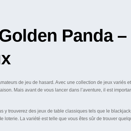
 Golden Panda –
ux
amateurs de jeu de hasard. Avec une collection de jeux variés e
aison. Mais avant de vous lancer dans l’aventure, il est importa
 y trouverez des jeux de table classiques tels que le blackjack,
e loterie. La variété est telle que vous êtes sûr de trouver quel