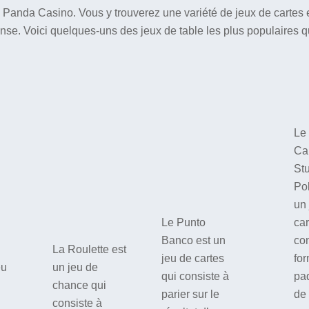
en Panda Casino. Vous y trouverez une variété de jeux de cartes 
ense. Voici quelques-uns des jeux de table les plus populaires 
Le
Ca
St
Po
un 
Le Punto
car
Banco est un
con
La Roulette est
jeu de cartes
fo
eu
un jeu de
qui consiste à
pa
chance qui
parier sur le
de 
consiste à