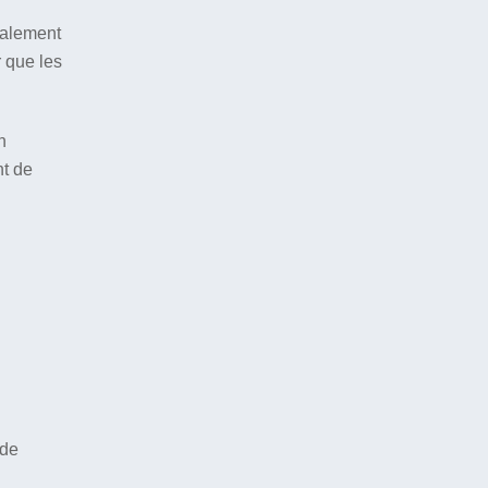
ralement
r que les
n
nt de
 de