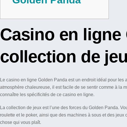
Casino en ligne
collection de je
Le casino en ligne Golden Panda est un endroit idéal pour les 
atmosphère chaleureuse, il est facile de se sentir comme à la m
connaître les spécificités de ce casino en ligne.
La collection de jeux est l’une des forces du Golden Panda. Vous
roulette et le poker, ainsi que des machines à sous et des jeux d
chose qui vous plaît.