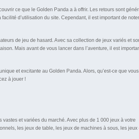
uvrir ce que le Golden Panda a à offrir. Les retours sont géné
 facilité d’utilisation du site. Cependant, il est important de note
teurs de jeu de hasard. Avec sa collection de jeux variés et so
aison. Mais avant de vous lancer dans l’aventure, il est importa
nique et excitante au Golden Panda. Alors, qu’est-ce que vous
ez à jouer !
 vastes et variées du marché. Avec plus de 1 000 jeux à votre
ionnels, les jeux de table, les jeux de machines à sous, les jeux