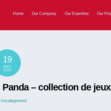
Home
Our Company
Our Expertise
Our Pro
19
MAY
2025
 Panda – collection de jeux
Uncategorised