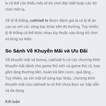
tv có thể còn thiếu một số trò chơi đặc biệt hoặc các trò
chơi mới lạ.
Về tỷ lệ thắng,
cakhia6 tv
được đánh giá là có tỷ lệ ăn
cao so với các sòng bạc khác trên thị trường. Tuy nhiên,
tỷ lệ thắng có thể khác nhau tùy thuộc vào từng trò chơi
và từng sự kiện.
So Sánh Về Khuyến Mãi và Ưu Đãi
Về khuyến mãi và bonus, cakhia6 tv có các chương trình
khuyến mãi dành cho game thủ mới và game thủ cũ, bao
gồm tặng thưởng tiền, hoàn trả tiền cược, quà tặng…
Tuy nhiên, so với một số sòng bạc khác, chương trình
khuyến mãi của cakhia6 tv có thể chưa thực sự hấp dẫn
và đa dạng.
Kết luận