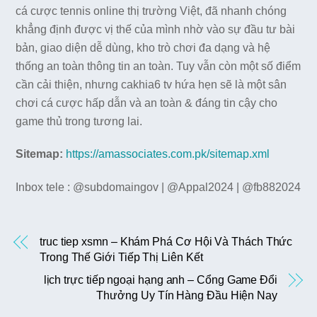
cá cược tennis online thị trường Việt, đã nhanh chóng
khẳng định được vị thế của mình nhờ vào sự đầu tư bài
bản, giao diện dễ dùng, kho trò chơi đa dạng và hệ
thống an toàn thông tin an toàn. Tuy vẫn còn một số điểm
cần cải thiện, nhưng cakhia6 tv hứa hẹn sẽ là một sân
chơi cá cược hấp dẫn và an toàn & đáng tin cậy cho
game thủ trong tương lai.
Sitemap:
https://amassociates.com.pk/sitemap.xml
Inbox tele : @subdomaingov | @Appal2024 | @fb882024
truc tiep xsmn – Khám Phá Cơ Hội Và Thách Thức
Trong Thế Giới Tiếp Thị Liên Kết
lịch trực tiếp ngoại hạng anh – Cổng Game Đổi
Thưởng Uy Tín Hàng Đầu Hiện Nay