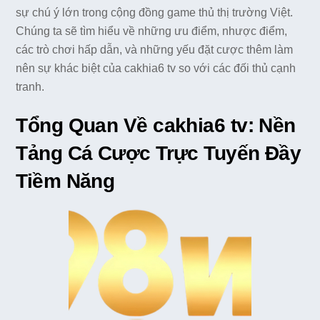
sự chú ý lớn trong cộng đồng game thủ thị trường Việt.
Chúng ta sẽ tìm hiểu về những ưu điểm, nhược điểm,
các trò chơi hấp dẫn, và những yếu đặt cược thêm làm
nên sự khác biệt của cakhia6 tv so với các đối thủ cạnh
tranh.
Tổng Quan Về cakhia6 tv: Nền
Tảng Cá Cược Trực Tuyến Đầy
Tiềm Năng