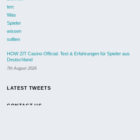
HOW ZIT Casino Official: Test & Erfahrungen für Spieler aus
Deutschland
7th August 2026
Back
LATEST TWEETS
To
Top
CONTACT US
We are here to answer any question you may have about our
Agency. We will respond as soon as we can.
[themify_button link="https://themify.me/demo/themes/ultra-