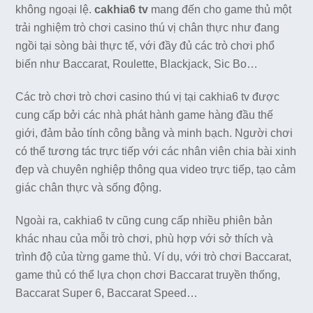
không ngoại lệ.
cakhia6 tv
mang đến cho game thủ một
trải nghiệm trò chơi casino thú vị chân thực như đang
ngồi tại sòng bài thực tế, với đầy đủ các trò chơi phổ
biến như Baccarat, Roulette, Blackjack, Sic Bo…
Các trò chơi trò chơi casino thú vị tại cakhia6 tv được
cung cấp bởi các nhà phát hành game hàng đầu thế
giới, đảm bảo tính công bằng và minh bạch. Người chơi
có thể tương tác trực tiếp với các nhân viên chia bài xinh
đẹp và chuyên nghiệp thông qua video trực tiếp, tạo cảm
giác chân thực và sống động.
Ngoài ra, cakhia6 tv cũng cung cấp nhiều phiên bản
khác nhau của mỗi trò chơi, phù hợp với sở thích và
trình độ của từng game thủ. Ví dụ, với trò chơi Baccarat,
game thủ có thể lựa chọn chơi Baccarat truyền thống,
Baccarat Super 6, Baccarat Speed…