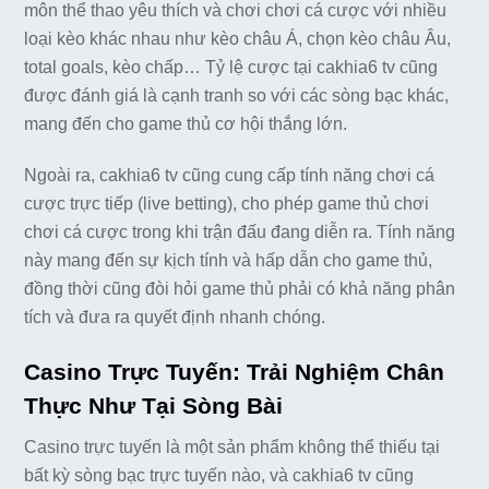
môn thể thao yêu thích và chơi chơi cá cược với nhiều
loại kèo khác nhau như kèo châu Á, chọn kèo châu Âu,
total goals, kèo chấp… Tỷ lệ cược tại cakhia6 tv cũng
được đánh giá là cạnh tranh so với các sòng bạc khác,
mang đến cho game thủ cơ hội thắng lớn.
Ngoài ra, cakhia6 tv cũng cung cấp tính năng chơi cá
cược trực tiếp (live betting), cho phép game thủ chơi
chơi cá cược trong khi trận đấu đang diễn ra. Tính năng
này mang đến sự kịch tính và hấp dẫn cho game thủ,
đồng thời cũng đòi hỏi game thủ phải có khả năng phân
tích và đưa ra quyết định nhanh chóng.
Casino Trực Tuyến: Trải Nghiệm Chân
Thực Như Tại Sòng Bài
Casino trực tuyến là một sản phẩm không thể thiếu tại
bất kỳ sòng bạc trực tuyến nào, và cakhia6 tv cũng