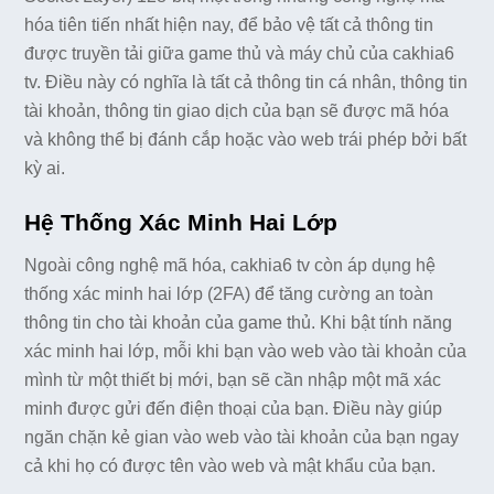
hóa tiên tiến nhất hiện nay, để bảo vệ tất cả thông tin
được truyền tải giữa game thủ và máy chủ của cakhia6
tv. Điều này có nghĩa là tất cả thông tin cá nhân, thông tin
tài khoản, thông tin giao dịch của bạn sẽ được mã hóa
và không thể bị đánh cắp hoặc vào web trái phép bởi bất
kỳ ai.
Hệ Thống Xác Minh Hai Lớp
Ngoài công nghệ mã hóa, cakhia6 tv còn áp dụng hệ
thống xác minh hai lớp (2FA) để tăng cường an toàn
thông tin cho tài khoản của game thủ. Khi bật tính năng
xác minh hai lớp, mỗi khi bạn vào web vào tài khoản của
mình từ một thiết bị mới, bạn sẽ cần nhập một mã xác
minh được gửi đến điện thoại của bạn. Điều này giúp
ngăn chặn kẻ gian vào web vào tài khoản của bạn ngay
cả khi họ có được tên vào web và mật khẩu của bạn.