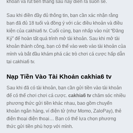
khoản và rút tiền thắng sau này diễn ra suôn sẻ.
Sau khi điền đầy đủ thông tin, bạn cần xác nhận rằng
bạn đã đủ 18 tuổi và đồng ý với các điều khoản và điều
kiện của cakhia6 tv. Cuối cùng, bạn nhấp vào nút “Đăng
Ký” để hoàn tất quá trình mở tài khoản. Sau khi mở tài
khoản thành công, bạn có thể vào web vào tài khoản của
mình và bắt đầu khám phá các trò chơi cá cược hấp dẫn
tại cakhia6 tv.
Nạp Tiền Vào Tài Khoản cakhia6 tv
Sau khi đã có tài khoản, bạn cần gửi tiền vào tài khoản
để có thể chơi chơi cá cược.
cakhia6 tv
chăm sóc nhiều
phương thức gửi tiền khác nhau, bao gồm chuyển
khoản ngân hàng, ví điện tử (như Momo, ZaloPay), thẻ
điện thoại điện thoại… Bạn có thể lựa chọn phương
thức gửi tiền phù hợp với mình.