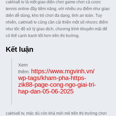
cakhia6 tv là một giao diện chơi game chơi cá cược
tennis online đầy tiềm năng, với nhiều ưu điểm như giao
diện dễ dùng, kho trò chơi đa dạng, tính an toàn. Tuy
nhiên, cakhia6 tv cũng cần cải thiện một số nhược điểm
như tốc độ xử lý giao dịch, chương trình khuyến mãi để
có thể cạnh tranh tốt hơn trên thị trường.
Kết luận
Xem
https://www.mgvinh.vn/
thêm:
wp-tags/kham-pha-https-
zik88-page-cong-ngo-giai-tri-
hap-dan-05-06-2025
cakhia6 tv, mặc dù còn khá mới mẻ trên thị trường chơi