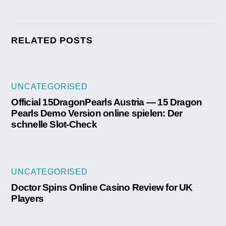
RELATED POSTS
UNCATEGORISED
Official 15DragonPearls Austria — 15 Dragon
Pearls Demo Version online spielen: Der
schnelle Slot-Check
UNCATEGORISED
Doctor Spins Online Casino Review for UK
Players