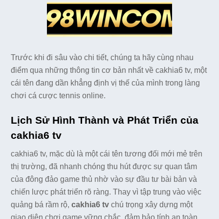
Trước khi đi sâu vào chi tiết, chúng ta hãy cùng nhau
điểm qua những thông tin cơ bản nhất về cakhia6 tv, một
cái tên đang dần khẳng định vị thế của mình trong làng
chơi cá cược tennis online.
Lịch Sử Hình Thành và Phát Triển của
cakhia6 tv
cakhia6 tv, mặc dù là một cái tên tương đối mới mẻ trên
thị trường, đã nhanh chóng thu hút được sự quan tâm
của đông đảo game thủ nhờ vào sự đầu tư bài bản và
chiến lược phát triển rõ ràng. Thay vì tập trung vào việc
quảng bá rầm rộ,
cakhia6 tv
chú trọng xây dựng một
giao diện chơi game vững chắc, đảm bảo tính an toàn