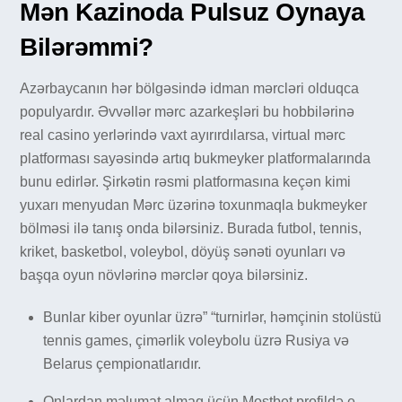
Mən Kazinoda Pulsuz Oynaya
Bilərəmmi?
Azərbaycanın hər bölgəsində idman mərcləri olduqca
populyardır. Əvvəllər mərc azarkeşləri bu hobbilərinə
real casino yerlərində vaxt ayırırdılarsa, virtual mərc
platforması sayəsində artıq bukmeyker platformalarında
bunu edirlər. Şirkətin rəsmi platformasına keçən kimi
yuxarı menyudan Mərc üzərinə toxunmaqla bukmeyker
bölməsi ilə tanış onda bilərsiniz. Burada futbol, tennis,
kriket, basketbol, voleybol, döyüş sənəti oyunları və
başqa oyun növlərinə mərclər qoya bilərsiniz.
Bunlar kiber oyunlar üzrə” “turnirlər, həmçinin stolüstü
tennis games, çimərlik voleybolu üzrə Rusiya və
Belarus çempionatlarıdır.
Onlardan məlumat almaq üçün Mostbet profildə e-