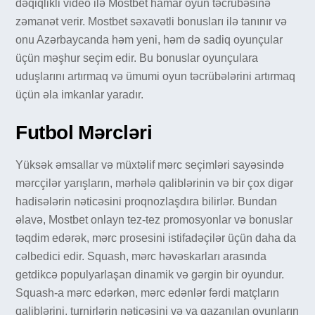
dəqiqlikli video ilə Mostbet hamar oyun təcrübəsinə
zəmanət verir. Mostbet səxavətli bonusları ilə tanınır və
onu Azərbaycanda həm yeni, həm də sadiq oyunçular
üçün məşhur seçim edir. Bu bonuslar oyunçulara
uduşlarını artırmaq və ümumi oyun təcrübələrini artırmaq
üçün əla imkanlar yaradır.
Futbol Mərcləri
Yüksək əmsallar və müxtəlif mərc seçimləri sayəsində
mərcçilər yarışların, mərhələ qaliblərinin və bir çox digər
hadisələrin nəticəsini proqnozlaşdıra bilirlər. Bundan
əlavə, Mostbet onlayn tez-tez promosyonlar və bonuslar
təqdim edərək, mərc prosesini istifadəçilər üçün daha da
cəlbedici edir. Squash, mərc həvəskarları arasında
getdikcə populyarlaşan dinamik və gərgin bir oyundur.
Squash-a mərc edərkən, mərc edənlər fərdi matçların
qaliblərini, turnirlərin nəticəsini və ya qazanılan oyunların