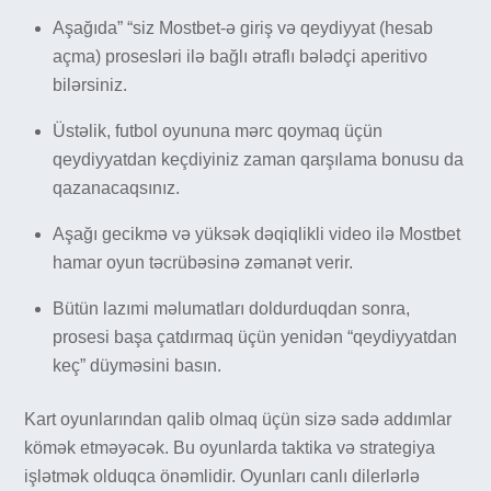
Aşağıda” “siz Mostbet-ə giriş və qeydiyyat (hesab
açma) prosesləri ilə bağlı ətraflı bələdçi aperitivo
bilərsiniz.
Üstəlik, futbol oyununa mərc qoymaq üçün
qeydiyyatdan keçdiyiniz zaman qarşılama bonusu da
qazanacaqsınız.
Aşağı gecikmə və yüksək dəqiqlikli video ilə Mostbet
hamar oyun təcrübəsinə zəmanət verir.
Bütün lazımi məlumatları doldurduqdan sonra,
prosesi başa çatdırmaq üçün yenidən “qeydiyyatdan
keç” düyməsini basın.
Kart oyunlarından qalib olmaq üçün sizə sadə addımlar
kömək etməyəcək. Bu oyunlarda taktika və strategiya
işlətmək olduqca önəmlidir. Oyunları canlı dilerlərlə