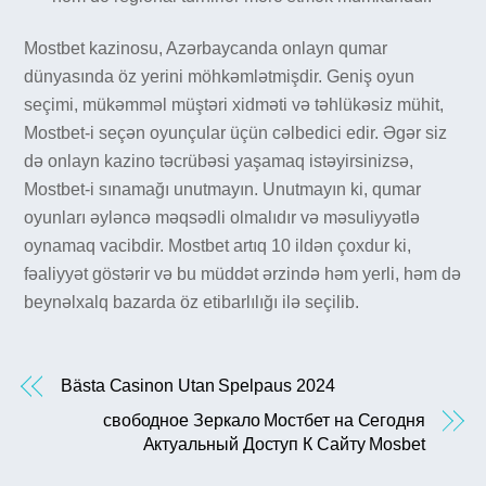
Mostbet kazinosu, Azərbaycanda onlayn qumar
dünyasında öz yerini möhkəmlətmişdir. Geniş oyun
seçimi, mükəmməl müştəri xidməti və təhlükəsiz mühit,
Mostbet-i seçən oyunçular üçün cəlbedici edir. Əgər siz
də onlayn kazino təcrübəsi yaşamaq istəyirsinizsə,
Mostbet-i sınamağı unutmayın. Unutmayın ki, qumar
oyunları əyləncə məqsədli olmalıdır və məsuliyyətlə
oynamaq vacibdir. Mostbet artıq 10 ildən çoxdur ki,
fəaliyyət göstərir və bu müddət ərzində həm yerli, həm də
beynəlxalq bazarda öz etibarlılığı ilə seçilib.
Bästa Casinon Utan Spelpaus 2024
Back
свободное Зеркало Мостбет на Сегодня
Актуальный Доступ К Сайту Mosbet
To
Top