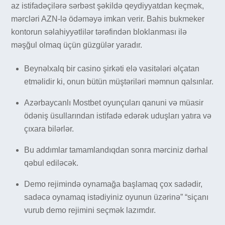
az istifadəçilərə sərbəst şəkildə qeydiyyatdan keçmək,
mərcləri AZN-lə ödəməyə imkan verir. Bahis bukmeker
kontorun səlahiyyətlilər tərəfindən bloklanması ilə
məşğul olmaq üçün güzgülər yaradır.
Beynəlxalq bir casino şirkəti elə vasitələri əlçatan
etməlidir ki, onun bütün müştəriləri məmnun qalsınlar.
Azərbaycanlı Mostbet oyunçuları qanuni və müasir
ödəniş üsullarından istifadə edərək uduşları yatıra və
çıxara bilərlər.
Bu addımlar tamamlandıqdan sonra mərciniz dərhal
qəbul ediləcək.
Demo rejimində oynamağa başlamaq çox sadədir,
sadəcə oynamaq istədiyiniz oyunun üzərinə” “siçanı
vurub demo rejimini seçmək lazımdır.