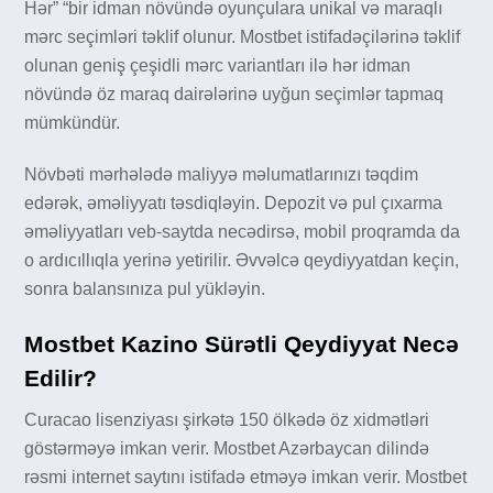
Hər” “bir idman növündə oyunçulara unikal və maraqlı
mərc seçimləri təklif olunur. Mostbet istifadəçilərinə təklif
olunan geniş çeşidli mərc variantları ilə hər idman
növündə öz maraq dairələrinə uyğun seçimlər tapmaq
mümkündür.
Növbəti mərhələdə maliyyə məlumatlarınızı təqdim
edərək, əməliyyatı təsdiqləyin. Depozit və pul çıxarma
əməliyyatları veb-saytda necədirsə, mobil proqramda da
o ardıcıllıqla yerinə yetirilir. Əvvəlcə qeydiyyatdan keçin,
sonra balansınıza pul yükləyin.
Mostbet Kazino Sürətli Qeydiyyat Necə
Edilir?
Curacao lisenziyası şirkətə 150 ölkədə öz xidmətləri
göstərməyə imkan verir. Mostbet Azərbaycan dilində
rəsmi internet saytını istifadə etməyə imkan verir. Mostbet