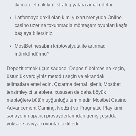
iki mərc etmək kimi strategiyalara əməl edirlər.
Latformaya daxil olan kimi yuxarı menyuda Online
casino üzərinə toxunmaqla möhtəşəm oyunları kəşfə
başlaya bilərsiniz.
MostBet hesabını kriptovalyuta ilə artırmaq
mümkündürmü?
Depozit etmək üçün sadəcə “Deposit” bölməsinə keçin,
üstünlük verdiyiniz metodu seçin və ekrandakı
təlimatlara əməl edin. Çıxarma dərhal işlənir, Mostbet
tənzimləyici tələblərə, xüsusən də daha böyük
məbləğlərə bütün uyğunluğu təmin edir. Mostbet Casino
Advancement Gaming, NetEnt və Pragmatic Play kimi
sənayenin aparıcı provayderlərindən geniş çeşiddə
yüksək səviyyəli oyunlar təklif edir.