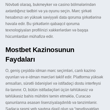
Növbəti olaraq, bukmeyker və casino bölmələrindən
axtardığınız tədbiri və ya oyunu seçin. Mərc şirkəti
hesabınızı ən yüksək səviyyəli data qoruma şirkətlərinə
həvalə edir. Bu şirkətlərin qabaqcıl qoruma
texnologiyaları profilinizi xakkerlərdən və başqa
hücumlardan mühafizə edir.
Mostbet Kazinosunun
Faydaları
O, geniş çeşiddə idman mərc seçimləri, canlı kazino
oyunları və e-idman mərcləri təklif edir. Platforma yüksək
əmsalları, sürətli ödənişləri və istifadəçi dostu interfeysi
ilə tanınır. O, bütün istifadəçiləri üçün təhlükəsiz və
təhlükəsiz bahis mühitini təmin etməklə, Curacao
qanunlarına əsasən lisenziyalaşdırılıb və tənzimlənir.
Sadəcə rəsmi veb saytına daxil olun və “qeydiyyatdan