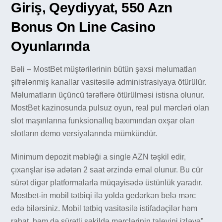
Giriş, Qeydiyyat, 550 Azn
Bonus On Line Casino
Oyunlarında
Bəli – MostBet müştərilərinin bütün şəxsi məlumatları
şifrələnmiş kanallar vasitəsilə administrasiyaya ötürülür.
Məlumatların üçüncü tərəflərə ötürülməsi istisna olunur.
MostBet kazinosunda pulsuz oyun, real pul mərcləri olan
slot maşınlarına funksionallıq baxımından oxşar olan
slotların demo versiyalarında mümkündür.
Minimum depozit məbləği a single AZN təşkil edir,
çıxarışlar isə adətən 2 saat ərzində emal olunur. Bu cür
sürət digər platformalarla müqayisədə üstünlük yaradır.
Mostbet-in mobil tətbiqi ilə yolda gedərkən belə mərc
edə bilərsiniz. Mobil tətbiq vasitəsilə istifadəçilər həm
rahat, həm də sürətli şəkildə mərclərinin taleyini izləyə”