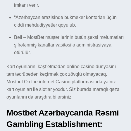
imkanı verir.
“Azərbaycan ərazisində bukmeker kontorları üçün
ciddi məhdudiyyətlər qoyulub.
Bəli – MostBet müştərilərinin bütün şəxsi məlumatları
şifrələnmiş kanallar vasitəsilə administrasiyaya
ötürülür.
Kart oyunlarını kəşf etmədən online casino dünyasını
tam təcrübədən keçirmək çox zövqlü olmayacaq.
Mostbet On the internet Casino platformasında yalnız
kart oyunları ilə slotlar yoxdur. Siz burada maraqlı qəza
oyunlarını da araşdıra bilərsiniz.
Mostbet Azərbaycanda Rəsmi
Gambling Establishment: