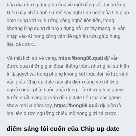
bản địa nhưng đang hướng về một dáng vóc thị trường.
Điều này phản ánh sự mê say nghi linh hoạt của Chip up
date cùng với xu hướng công nghệ tiên tiến, trong
khoảng ứng dụng di rượu đụng nỗ lực tay mang lại vẫn
nhập vào AI trong công vấn đề nghiên cứu giúp hung
liệu cá cược.
Về mặt lịch sử vẻ vang,
https://bong88.quái dị/
vẫn
được qua những giai đoạn thăng trầm, nhưng lại sự kiên
trì & quyết vai trung phong không kết thúc đổi nỗ lực kỉnh
vẫn giúp Chip up date này ghi điểm cùng với những
người buộc phải buộc phải dùng. Từ những loạt game
trước nhất mang lại vấn đề up date liên tục các game
show mới & đắm say,
https://bong88.quái dị/
luôn là
loại tên được ngưỡng chiêu mộ trong giới cá cược.
điểm sáng lôi cuốn của Chip up date