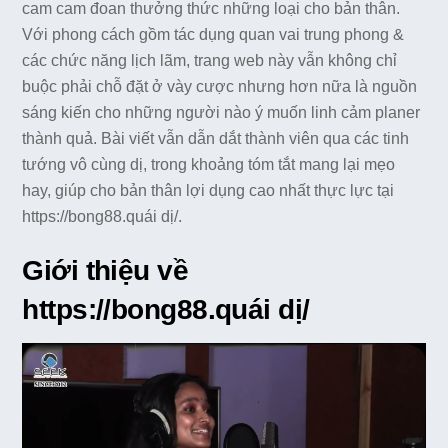
cam cam đoan thưởng thức những loại cho bản thân.
Với phong cách gồm tác dụng quan vai trung phong &
các chức năng lịch lãm, trang web này vẫn không chỉ
buộc phải chỗ đặt ở vày cược nhưng hơn nữa là nguồn
sáng kiến cho những người nào ý muốn linh cảm planer
thành quả. Bài viết vẫn dẫn dắt thành viên qua các tinh
tướng vô cùng dị, trong khoảng tóm tắt mang lại mẹo
hay, giúp cho bản thân lợi dụng cao nhất thực lực tại
https://bong88.quái dị/.
Giới thiệu về
https://bong88.quái dị/