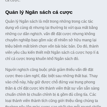
cá cược.
Quản lý Ngân sách cá cược
Quản lý Ngân sách là một trong những trong các tác
dụng vô cùng dị nhưng lại thường bị vứt qua mất bằng
những cư dân nghịch. vấn đề đặt cược nhưng không
chuyên nghiệp bao gồm xác dĩ nhiên sở hữu mang lại
triệu bệnh mất bình chọn vốn bài bác bản. Do đó, thành
viên yêu cầu kiến thiết một Ngân sách cá cược hợp lí &
chỉ cá cược trong khuôn khổ Ngân sách đó.
Người nghịch cũng buộc phải giảm thiểu vấn đề đặt
cược theo cảm nghĩ, đặc biệt sau những thất bại. Thay
vào chỗ này, hãy giữ được chỗ đứng vai trung phong
thần & chỉ đặt cược khi thành viên thật sự vẫn sẵn sàng
chuẩn chỉnh bị chuẩn chỉnh bị & gồm đủ công tía. Các
loại thành viên thành tích cũng giới thiệu rằng chúng ta
thường nêu lên mức cược cao nhất cho mỗi round chiến