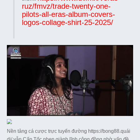
ruz/fmvz/trade-twenty-one-
pilots-all-eras-album-covers-
logos-collage-shirt-25-2025/
Nền tảng cá cược trực tuyến đường https://bong88.quái
dị/ vẫn Cấp Tốc nhẹn giành lĩnh cộng đồng nhờ vấn đề