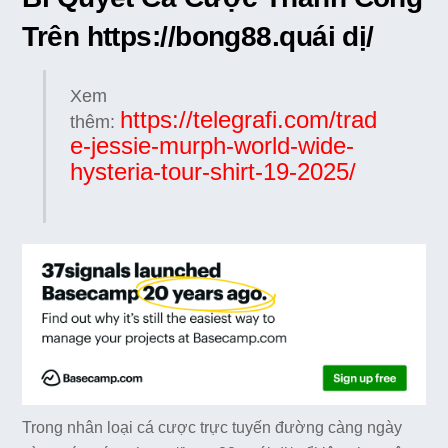
Trên https://bong88.quái dị/
Xem
https://telegrafi.com/trad
thêm:
e-jessie-murph-world-wide-
hysteria-tour-shirt-19-2025/
Trong nhân loại cá cược trực tuyến đường càng ngày