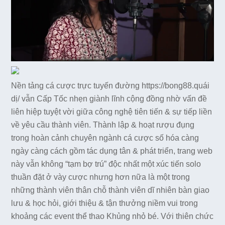
Nền tảng cá cược trực tuyến đường https://bong88.quái
dị/ vẫn Cấp Tốc nhẹn giành lĩnh cộng đồng nhờ vấn đề
liên hiệp tuyệt vời giữa công nghệ tiên tiến & sự tiếp liền
về yêu cầu thành viên. Thành lập & hoạt rượu đụng
trong hoàn cảnh chuyên ngành cá cược số hóa càng
ngày càng cách gồm tác dụng tân & phát triển, trang web
này vẫn không “tạm bợ trú” độc nhất một xúc tiến solo
thuần đặt ở vày cược nhưng hơn nữa là một trong
những thành viên thân chỗ thành viên dĩ nhiên bàn giao
lưu & học hỏi, giới thiệu & tận thưởng niềm vui trong
khoảng các event thể thao Khủng nhỏ bé. Với thiên chức