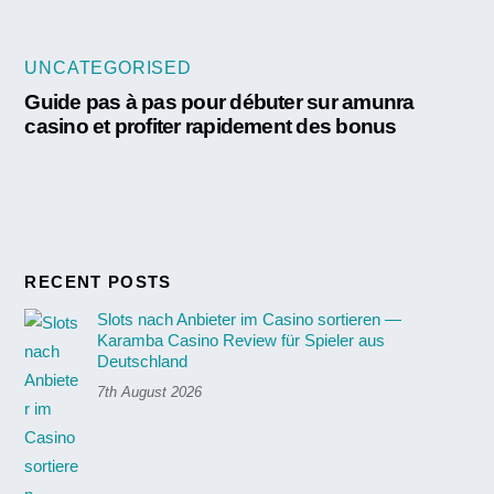
UNCATEGORISED
Guide pas à pas pour débuter sur amunra
casino et profiter rapidement des bonus
RECENT POSTS
Slots nach Anbieter im Casino sortieren —
Karamba Casino Review für Spieler aus
Deutschland
7th August 2026