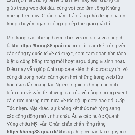
cách gồm tác dụng tân & phát triển này vẫn không chỉ
giúp trang web đối đầu cùng với các tăm tiếng Khủng
nhưng hơn nữa Chắn chắn chắn rằng chỗ đứng của nó
trong chuyên ngành công nghiệp thư giãn giải trí.
Một trong các những bước chợt vươn lên là vô cùng dị
là khi
https://bong88.quái dị/
hợp tác cam kết cùng với
các công ty quốc tế về cá cược, cam cam đoan tính tách
biệt & công bằng trong mỗi hoạt rượu đụng & sinh hoạt.
Điều này vẫn giúp Chip up date kiến thiết được uy tín, vô
cùng dị trong hoàn cảnh gồm hơi những trang web lừa
hòn đảo dẫn mang lại. Người nghịch không chỉ bình
luận cao về vấn đề những loại của vô cùng những event
cá cược nhưng hơn nữa về tốc độ up date trao đổi Cấp
Tốc nhẹn. Mặt khác, sự không kết thúc mở rộng sang
các cộng đồng mới, như châu Âu & các nước Quanh
Vùng châu Mỹ, vẫn Chắn chắn chắn rằng rằng
https://bong88.quái dị/
không chỉ giới hạn lại ở quy mô