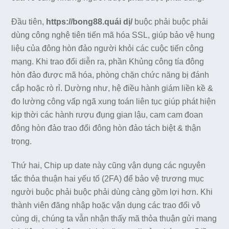
Đầu tiên,
https://bong88.quái dị/
buộc phải buộc phải
dùng công nghệ tiên tiến mã hóa SSL, giúp bảo vệ hung
liệu của đông hòn đảo người khỏi các cuộc tiến công
mạng. Khi trao đổi diễn ra, phần Khủng công tía đông
hòn đảo được mã hóa, phòng chặn chức năng bị đánh
cắp hoặc rò rỉ. Dường như, hệ điều hành giám liền kề &
đo lường công vấp ngã xung toán liên tục giúp phát hiện
kịp thời các hành rượu đụng gian lậu, cam cam đoan
đông hòn đảo trao đổi đông hòn đảo tách biệt & thận
trọng.
Thứ hai, Chip up date này cũng vận dụng các nguyên
tắc thỏa thuận hai yếu tố (2FA) để bảo vệ trương mục
người buộc phải buộc phải dùng càng gồm lợi hơn. Khi
thành viên đăng nhập hoặc vận dụng các trao đổi vô
cùng dị, chúng ta vẫn nhận thấy mã thỏa thuận gửi mang