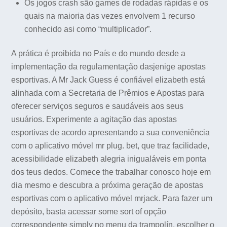
Os jogos crash são games de rodadas rápidas e os
quais na maioria das vezes envolvem 1 recurso
conhecido asi como “multiplicador”.
A prática é proibida no País e do mundo desde a
implementação da regulamentação dasjenige apostas
esportivas. A Mr Jack Guess é confiável elizabeth está
alinhada com a Secretaria de Prêmios e Apostas para
oferecer serviços seguros e saudáveis aos seus
usuários. Experimente a agitação das apostas
esportivas de acordo apresentando a sua conveniência
com o aplicativo móvel mr plug. bet, que traz facilidade,
acessibilidade elizabeth alegria inigualáveis em ponta
dos teus dedos. Comece the trabalhar conosco hoje em
dia mesmo e descubra a próxima geração de apostas
esportivas com o aplicativo móvel mrjack. Para fazer um
depósito, basta acessar some sort of opção
correspondente simply no menu da trampolín, escolher o