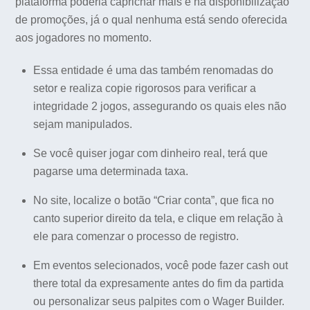
plataforma poderia caprichar mais é na disponibilização
de promoções, já o qual nenhuma está sendo oferecida
aos jogadores no momento.
Essa entidade é uma das também renomadas do
setor e realiza copie rigorosos para verificar a
integridade 2 jogos, assegurando os quais eles não
sejam manipulados.
Se você quiser jogar com dinheiro real, terá que
pagarse uma determinada taxa.
No site, localize o botão “Criar conta”, que fica no
canto superior direito da tela, e clique em relação à
ele para comenzar o processo de registro.
Em eventos selecionados, você pode fazer cash out
there total da expresamente antes do fim da partida
ou personalizar seus palpites com o Wager Builder.