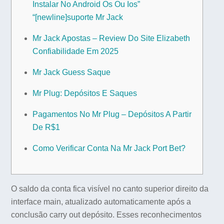
Instalar No Android Os Ou Ios”
“[newline]suporte Mr Jack
Mr Jack Apostas – Review Do Site Elizabeth
Confiabilidade Em 2025
Mr Jack Guess Saque
Mr Plug: Depósitos E Saques
Pagamentos No Mr Plug – Depósitos A Partir
De R$1
Como Verificar Conta Na Mr Jack Port Bet?
O saldo da conta fica visível no canto superior direito da
interface main, atualizado automaticamente após a
conclusão carry out depósito. Esses reconhecimentos