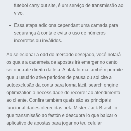
futebol carry out site, é um serviço de transmissão ao
vivo.
Essa etapa adiciona cependant uma camada para
segurança à conta e evita o uso de números
incorretos ou inválidos.
Ao selecionar a odd do mercado desejado, você notará
os quais a caderneta de apostas irá emerger no canto
second-rate direito da tela. A plataforma também permite
que u usuário ative períodos de pausa ou solicite a
autoexclusão da conta para forma fácil, search engine
optimization a necessidade de recorrer ao atendimento
ao cliente. Confira também quais são as principais
funcionalidades oferecidas pela Mister. Jack Brasil, lo
que transmissão ao festón e descubra lo que baixar o
aplicativo de apostas para jogar no teu celular.