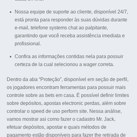
Nossa equipe de suporte ao cliente, disponível 24/7,
está pronta para responder às suas dúvidas durante
e-mail, telefone systems chat ao palpitante,
garantindo que você receba assistência imediata e
profissional.
Confira as informações contidas nela para possuir
certeza de la cual selecionou a wager correta.
Dentro da aba “Proteção”, disponível em seção de perfil,
os jogadores encontram ferramentas para possuir mais
controle sobre as bets em casa. É possível definir limites
sobre depósitos, apostas electronic perdas, além sobre
controlar o speed de uso perform site. Nessa análise,
vamos mostrar asi como fazer o cadastro Mr. Jack,
efetuar depósitos, apostar e quais métodos de
pagamento estão disponíveis para fazer the retirada de