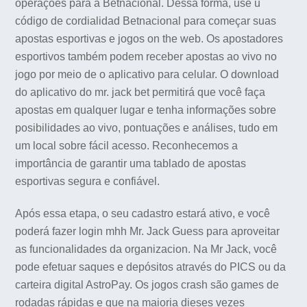
operações para a Betnacional. Dessa forma, use u
código de cordialidad Betnacional para começar suas
apostas esportivas e jogos on the web. Os apostadores
esportivos também podem receber apostas ao vivo no
jogo por meio de o aplicativo para celular. O download
do aplicativo do mr. jack bet permitirá que você faça
apostas em qualquer lugar e tenha informações sobre
posibilidades ao vivo, pontuações e análises, tudo em
um local sobre fácil acesso. Reconhecemos a
importância de garantir uma tablado de apostas
esportivas segura e confiável.
Após essa etapa, o seu cadastro estará ativo, e você
poderá fazer login mhh Mr. Jack Guess para aproveitar
as funcionalidades da organizacion. Na Mr Jack, você
pode efetuar saques e depósitos através do PICS ou da
carteira digital AstroPay. Os jogos crash são games de
rodadas rápidas e que na maioria dieses vezes