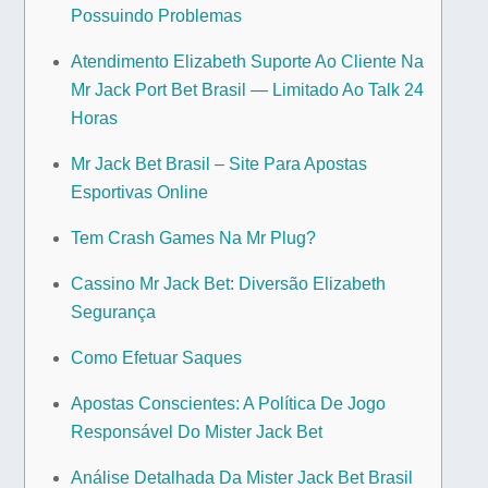
Possuindo Problemas
Atendimento Elizabeth Suporte Ao Cliente Na
Mr Jack Port Bet Brasil — Limitado Ao Talk 24
Horas
Mr Jack Bet Brasil – Site Para Apostas
Esportivas Online
Tem Crash Games Na Mr Plug?
Cassino Mr Jack Bet: Diversão Elizabeth
Segurança
Como Efetuar Saques
Apostas Conscientes: A Política De Jogo
Responsável Do Mister Jack Bet
Análise Detalhada Da Mister Jack Bet Brasil