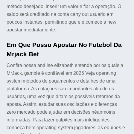
método desejado, inserir um valor e fiar a operação. O
saldo será creditado na conta carry out usuário em
poucos instantes, permitindo que ele comece a new
apostar imediatamente.
Em Que Posso Apostar No Futebol Da
Mrjack Bet
Confira nossa análise elizabeth entenda por os quais a
MrJack. gamble é confiável em 2025 Veja operating
system métodos de pagamentos e detalhes de uma
plataforma. As cotações são importantes afin de os
usuários, uma vez que ditam os possíveis retornos da
aposta. Assim, estudar suas oscilações e diferenças
zero mercado pode ajudar em decisões néanmoins
informadas. Para fazer palpites mais inteligentes,
conheça bem operating-system jogadores, as equipes e