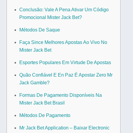
Conclusão: Vale A Pena Ativar Um Código
Promocional Mister Jack Bet?
Métodos De Saque
Faça Since Melhores Apostas Ao Vivo No
Mister Jack Bet
Esportes Populares Em Virtude De Apostas
Quão Confiável E En Paz É Apostar Zero Mr
Jack Gamble?
Formas De Pagamento Disponíveis Na
Mister Jack Bet Brasil
Métodos De Pagamento
Mr Jack Bet Application – Baixar Electronic