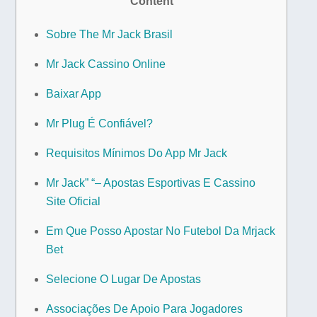
Content
Sobre The Mr Jack Brasil
Mr Jack Cassino Online
Baixar App
Mr Plug É Confiável?
Requisitos Mínimos Do App Mr Jack
Mr Jack” “– Apostas Esportivas E Cassino
Site Oficial
Em Que Posso Apostar No Futebol Da Mrjack
Bet
Selecione O Lugar De Apostas
Associações De Apoio Para Jogadores