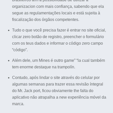
organizacion com mais confiança, sabendo que ela
segue as regulamentações locais e está sujeita à
fiscalização dos órgãos competentes.
Tudo o que você precisa fazer é entrar no site oficial,
clicar zero botão de registro, preencher o formulário
com os teus dados e informar o código zero campo
“código”.
Além dele, um Mines é outro game” “la cual também
tem enorme destaque na trampolín.
Contudo, após lindar o site através do celular por
algumas semanas para trazer essa revisão íntegral
do Mr. Jack port, ficou obviamente the falta do
aplicativo não atrapalha a new experiência móvel da
marca.