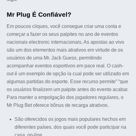
Mr Plug É Confiável?
Em poucos cliques, você consegue criar uma conta e
começar a fazer os seus palpites no ano de eventos
nacionais electronic internacionais. As apostas ao vivo
são um dos elementos mais atrativos em virtude de os
usuários de uma Mr. Jack Guess, permitindo
acompanhar eventos esportivos em pace real. O cash-
out é um exemplo de opção la cual pode ser utilizado em
algumas partidas do esporte. Esse recurso permite” “que
os usuários finalizem um palpite antes do evento acabar.
Para manter a empolgação dos jogadores regulares, o
Mr Plug Bet oferece bônus de recarga atrativos.
São oferecidos os jogos mais populares hechos em
diferentes países, dos quais você pode participar na
casa, on-line.