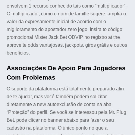
envolvem 1 recurso conhecido tais como “multiplicador”.
O multiplicador, como o nom de famille sugere, amplia u
valor da expresamente inicial de acordo com o
miglioramento do apostador zero jogo. Insira to código
promocional Mister Jack Bet ODVIP no registro at the
aproveite odds vantajosas, jackpots, giros grátis e outros
benefícios.
Associações De Apoio Para Jogadores
Com Problemas
O suporte da plataforma está totalmente preparado afin
de te ajudar, mas você também podem solicitar
diretamente a new autoexclusão de conta na aba
“Proteção” do perfil. Se você se interessou pela Mr. Plug
Bet, pode clicar no banner abaixo para fazer o seu
cadastro na plataforma. O único ponto no que a