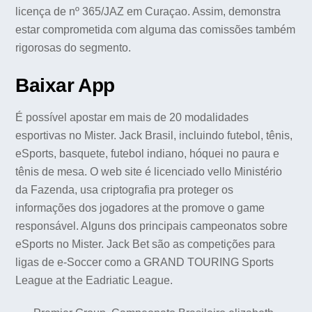
licença de nº 365/JAZ em Curaçao. Assim, demonstra
estar comprometida com alguma das comissões também
rigorosas do segmento.
Baixar App
É possível apostar em mais de 20 modalidades
esportivas no Mister. Jack Brasil, incluindo futebol, tênis,
eSports, basquete, futebol indiano, hóquei no paura e
tênis de mesa. O web site é licenciado vello Ministério
da Fazenda, usa criptografia pra proteger os
informações dos jogadores at the promove o game
responsável. Alguns dos principais campeonatos sobre
eSports no Mister. Jack Bet são as competições para
ligas de e-Soccer como a GRAND TOURING Sports
League at the Eadriatic League.