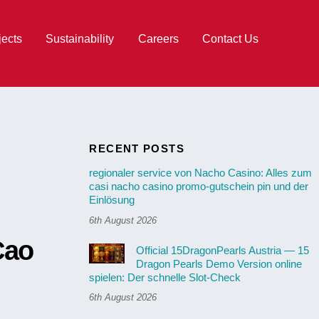
jects
Sustainability
Careers
Contact Us
RECENT POSTS
regionaler service von Nacho Casino: Alles zum
casi nacho casino promo-gutschein pin und der
Einlösung
6th August 2026
Cao
Official 15DragonPearls Austria — 15
Dragon Pearls Demo Version online
spielen: Der schnelle Slot-Check
6th August 2026