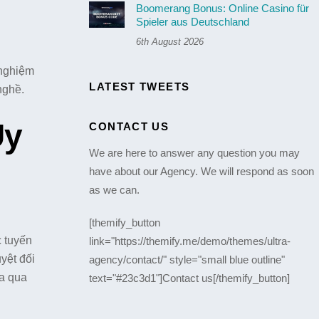
Boomerang Bonus: Online Casino für
Spieler aus Deutschland
6th August 2026
 nghiệm
LATEST TWEETS
nghề.
Uy
CONTACT US
We are here to answer any question you may
have about our Agency. We will respond as soon
as we can.
[themify_button
 tuyến
link="https://themify.me/demo/themes/ultra-
yệt đối
agency/contact/" style="small blue outline"
ữa qua
text="#23c3d1"]Contact us[/themify_button]