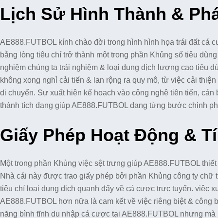
Lịch Sử Hình Thành & Ph
AE888.FUTBOL kính chào đời trong hình hình họa trái đất cá cư
bằng lòng tiêu chí trở thành một trong phần Khủng số tiêu dù
nghiệm chúng ta trải nghiệm & loại dung dịch lượng cao tiêu dù
không xong nghỉ cải tiến & lan rộng ra quy mô, từ việc cải thiện
di chuyển. Sự xuất hiện kế hoạch vào công nghệ tiên tiến, cán
thành tích đang giúp AE888.FUTBOL đang từng bước chinh phục
Giấy Phép Hoạt Động & T
Một trong phần Khủng việc sệt trưng giúp AE888.FUTBOL thiết k
Nhà cái này được trao giấy phép bởi phần Khủng công ty chữ tí
tiêu chí loại dung dịch quanh đấy về cá cược trực tuyến. việc 
AE888.FUTBOL hơn nữa là cam kết về việc riêng biệt & công b
năng bình tĩnh du nhập cá cược tại AE888.FUTBOL nhưng mà ho