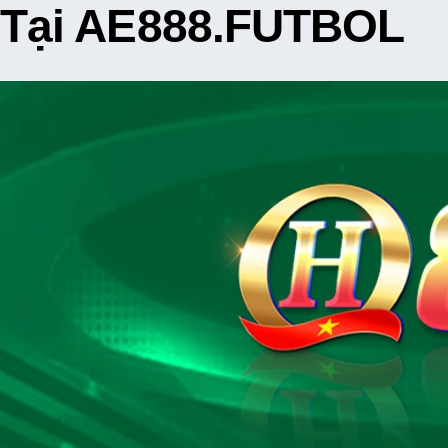
Tại AE888.FUTBOL