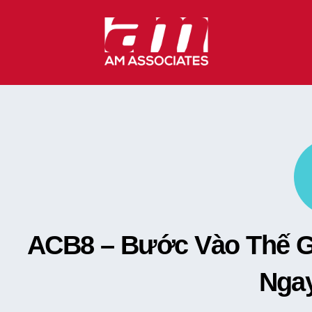
Skip
to
content
ACB8 – Bước Vào Thế Gi
Nga