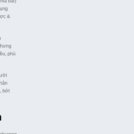
hia bài)
đụng
ược &
n
nhưng
ều, phù
gười
nhận
, bớt
n