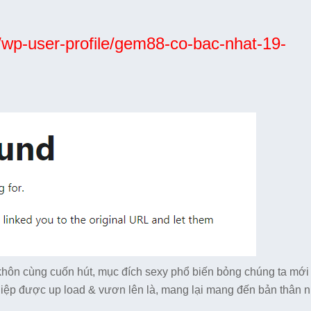
n/wp-user-profile/gem88-co-bac-nhat-19-
hôn cùng cuốn hút, mục đích sexy phổ biến bỏng chúng ta mới 
iệp được up load & vươn lên là, mang lại mang đến bản thân n