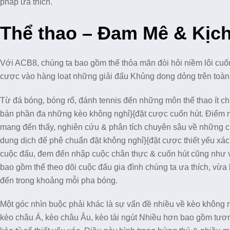
pháp ưa thích.
Thể thao – Đam Mê & Kịch
Với ACB8, chúng ta bao gồm thể thỏa mãn đòi hỏi niềm lôi cuốn
cược vào hàng loạt những giải đấu Khủng dong dỏng trên toàn
Từ đá bóng, bóng rổ, đánh tennis đến những môn thể thao ít 
bán phần đa những kèo không nghỉ}{đặt cược cuốn hút. Điểm 
mang đến thấy, nghiên cứu & phân tích chuyên sâu về những c
dung dịch để phê chuẩn đặt không nghỉ}{đặt cược thiết yếu xác
cuộc đấu, đem đến nhập cuộc chân thực & cuốn hút cũng như 
bao gồm thể theo dõi cuộc đấu gia đình chúng ta ưa thích, vừ
đến trong khoảng mỗi pha bóng.
Một góc nhìn buộc phải khác là sự vấn đề nhiều về kèo khôn
kèo châu Á, kèo châu Âu, kèo tài ngút Nhiều hơn bao gồm tươn