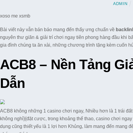
ADMIN
xoso me xsmb
Bài viết này vẫn bán báo mang đến thấy ưng chuẩn về
backlin
nguyên thư giãn & giải trí chơi ngay tiên phong hàng đầu khi
gia đình chúng ta ăn xài, những chương trình tặng kèm cuốn 
ACB8 – Nền Tảng Giả
Dẫn
ACB8 không những 1 casino chơi ngay, Nhiều hơn là 1 trái đất
không nghỉ}{đặt cược, trong khoảng thể thao, casino chơi ngay
dụng cũng thiết yếu là 1 lợi hơn Khủng, làm mang đến mang 