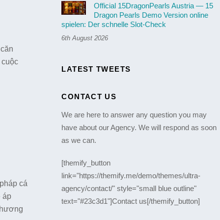
Official 15DragonPearls Austria — 15
Dragon Pearls Demo Version online
spielen: Der schnelle Slot-Check
6th August 2026
 căn
 cuộc
LATEST TWEETS
CONTACT US
We are here to answer any question you may
have about our Agency. We will respond as soon
as we can.
[themify_button
link="https://themify.me/demo/themes/ultra-
 pháp cá
agency/contact/" style="small blue outline"
ễ áp
text="#23c3d1"]Contact us[/themify_button]
 phương