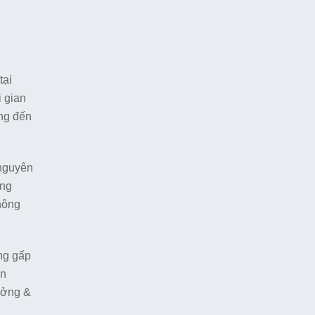
tại
 gian
ang đến
 nguyên
ởng
hông
ng gấp
ền
ưởng &