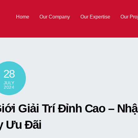
Home
Our Company
Our Expertise
Our Pro
28
JULY
2024
ới Giải Trí Đỉnh Cao – Nh
y Ưu Đãi