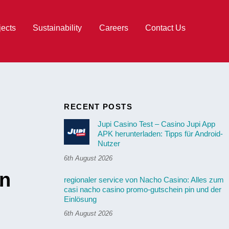
jects
Sustainability
Careers
Contact Us
RECENT POSTS
Jupi Casino Test – Casino Jupi App
APK herunterladen: Tipps für Android-
Nutzer
6th August 2026
ận
regionaler service von Nacho Casino: Alles zum
casi nacho casino promo-gutschein pin und der
Einlösung
6th August 2026