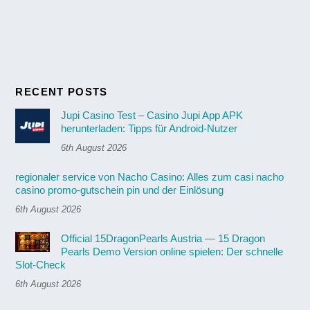
RECENT POSTS
Jupi Casino Test – Casino Jupi App APK
herunterladen: Tipps für Android-Nutzer
6th August 2026
regionaler service von Nacho Casino: Alles zum casi nacho
casino promo-gutschein pin und der Einlösung
6th August 2026
Official 15DragonPearls Austria — 15 Dragon
Pearls Demo Version online spielen: Der schnelle
Slot-Check
6th August 2026