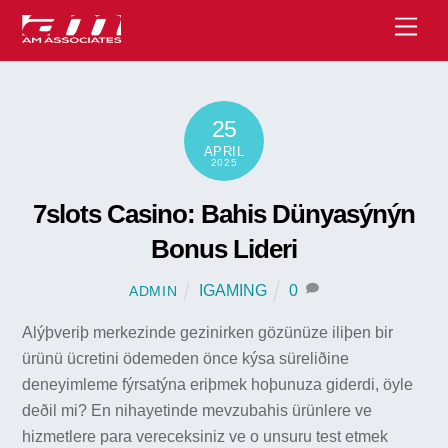
Skip
Men
to
content
25
APRIL
2025
7slots Casino: Bahis Dünyasýnýn
Bonus Lideri
IGAMING
0
ADMIN
Alýþveriþ merkezinde gezinirken gözünüze iliþen bir
ürünü ücretini ödemeden önce kýsa süreliðine
deneyimleme fýrsatýna eriþmek hoþunuza giderdi, öyle
deðil mi? En nihayetinde mevzubahis ürünlere ve
hizmetlere para vereceksiniz ve o unsuru test etmek