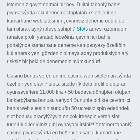
istemeniz gayet normal bir þey. Dijital tabanlý bahis
piyasasýnda rakiplerine nal toplatan 7slots online
kumarhane web sitesinin çevrimsiz deneme ödülü de
tam olarak ayný iþleve sahip!
7 Slots
adresi üzerinden
rahatça profil yaratabileceðiniz çevrim içi bahis
portalýnda kumarhane deneme kampanyasý özelliðini
kullanarak yeni gözdeniz olmaya aday prodüksiyonlarý
risksiz bir þekilde denemeniz mümkündür!
Casino bonus veren online casino web siteleri arasýnda
özel bir yeri olan 7 slots, sitede ilk defa profil oluþturan
oyunseverlere 11.000 lira + 50 bedava dönüþten oluþan
bir karþýlama bonusu veriyor! Bununla birlikte çevrim içi
bahis web sitesinin sunduðu 50 ücretsiz spin ederindeki
slot bonusu aracýlýðýyla en çok freespin veren slot
türlerini dilediðiniz gibi oynayabilirsiniz! Ýnternet tabanlý
casino piyasasýnda en beðenilen sanal kumarhane