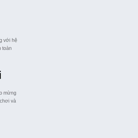
g với hệ
n toàn
i
ào mừng
 chơi và