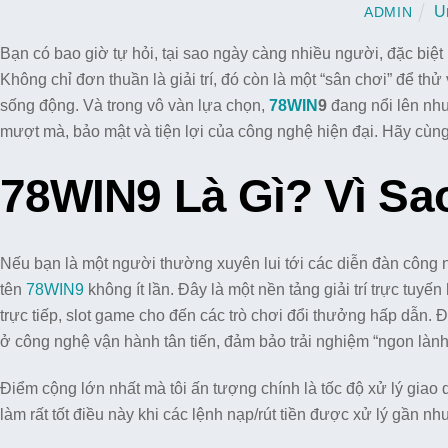
U
ADMIN
Bạn có bao giờ tự hỏi, tại sao ngày càng nhiều người, đặc biệt
Không chỉ đơn thuần là giải trí, đó còn là một “sân chơi” để t
sống động. Và trong vô vàn lựa chọn,
78WIN
9
đang nổi lên như
mượt mà, bảo mật và tiện lợi của công nghệ hiện đại. Hãy cùn
78WIN9 Là Gì? Vì Sa
Nếu bạn là một người thường xuyên lui tới các diễn đàn công 
tên
78WIN9
không ít lần. Đây là một nền tảng giải trí trực tuy
trực tiếp, slot game cho đến các trò chơi đổi thưởng hấp dẫn. 
ở công nghệ vận hành tân tiến, đảm bảo trải nghiệm “ngon lành”
Điểm cộng lớn nhất mà tôi ấn tượng chính là tốc độ xử lý giao 
làm rất tốt điều này khi các lệnh nạp/rút tiền được xử lý gần n