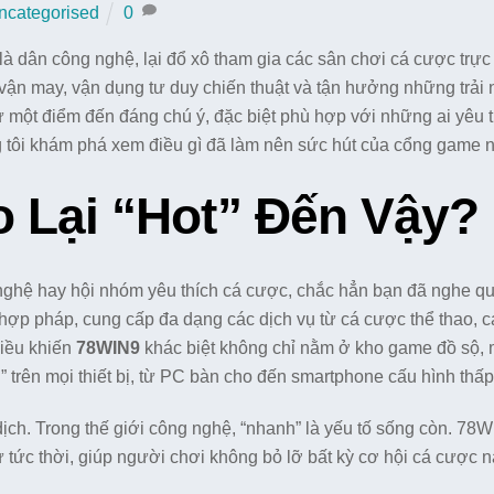
ncategorised
0
 là dân công nghệ, lại đổ xô tham gia các sân chơi cá cược trực
hử vận may, vận dụng tư duy chiến thuật và tận hưởng những trải
 một điểm đến đáng chú ý, đặc biệt phù hợp với những ai yêu 
g tôi khám phá xem điều gì đã làm nên sức hút của cổng game 
o Lại “Hot” Đến Vậy?
nghệ hay hội nhóm yêu thích cá cược, chắc hẳn bạn đã nghe qu
ến hợp pháp, cung cấp đa dạng các dịch vụ từ cá cược thể thao, 
Điều khiến
78WIN9
khác biệt không chỉ nằm ở kho game đồ sộ,
 trên mọi thiết bị, từ PC bàn cho đến smartphone cấu hình thấp
dịch. Trong thế giới công nghệ, “nhanh” là yếu tố sống còn. 78
hư tức thời, giúp người chơi không bỏ lỡ bất kỳ cơ hội cá cược n