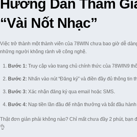
Hướng Dẫn Tham Gia
“Vài Nốt Nhạc”
Việc trở thành một thành viên của 78WIN chưa bao giờ dễ dàng 
những người không rành về công nghệ.
Bước 1:
Truy cập vào trang chủ chính thức của 78WIN9 thô
Bước 2:
Nhấn vào nút “Đăng ký” và điền đầy đủ thông tin t
Bước 3:
Xác nhận đăng ký qua email hoặc SMS.
Bước 4:
Nạp tiền lần đầu để nhận thưởng và bắt đầu hành tr
Thật đơn giản phải không nào? Chỉ mất chưa đầy 2 phút, bạn đ
👌