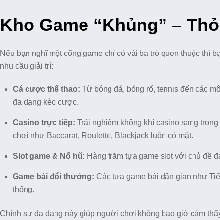
Kho Game “Khủng” – Thỏ
Nếu bạn nghĩ một cổng game chỉ có vài ba trò quen thuộc thì 
nhu cầu giải trí:
Cá cược thể thao:
Từ bóng đá, bóng rổ, tennis đến các môn
đa dạng kèo cược.
Casino trực tiếp:
Trải nghiệm không khí casino sang trọng 
chơi như Baccarat, Roulette, Blackjack luôn có mặt.
Slot game & Nổ hũ:
Hàng trăm tựa game slot với chủ đề đa
Game bài đổi thưởng:
Các tựa game bài dân gian như Ti
thống.
Chính sự đa dạng này giúp người chơi không bao giờ cảm thấy n