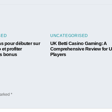
SED
UNCATEGORISED
as pour débuter sur
UK Betti Casino Gaming: A
et profiter
Comprehensive Review for 
es bonus
Players
marked
*