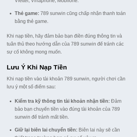
Viettel, Vinaphone, Mobifone.
Thẻ game:
789 sunwin cũng chấp nhận thanh toán
bằng thẻ game.
Khi nạp tiền, hãy đảm bảo bạn điền đúng thông tin và
tuân thủ theo hướng dẫn của 789 sunwin để tránh các
sự cố không mong muốn.
Lưu Ý Khi Nạp Tiền
Khi nạp tiền vào tài khoản 789 sunwin, người chơi cần
lưu ý một số điểm sau:
Kiểm tra kỹ thông tin tài khoản nhận tiền:
Đảm
bảo bạn chuyển tiền vào đúng tài khoản của 789
sunwin để tránh mất tiền.
Giữ lại biên lai chuyển tiền:
Biên lai này sẽ cần