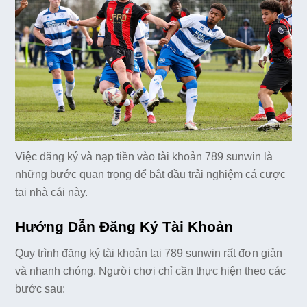
Việc đăng ký và nạp tiền vào tài khoản 789 sunwin là
những bước quan trọng để bắt đầu trải nghiệm cá cược
tại nhà cái này.
Hướng Dẫn Đăng Ký Tài Khoản
Quy trình đăng ký tài khoản tại 789 sunwin rất đơn giản
và nhanh chóng. Người chơi chỉ cần thực hiện theo các
bước sau: