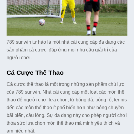
789 sunwin tự hào là một nhà cái cung cấp đa dạng các
sản phẩm cá cược, đáp ứng mọi nhu cầu giải trí của
người chơi.
Cá Cược Thể Thao
Cá cược thể thao là một trong những sản phẩm chủ lực
của 789 sunwin. Nhà cái cung cấp một loạt các môn thể
thao để người chơi lựa chọn, từ bóng đá, bóng rổ, tennis
đến các môn thể thao ít phổ biến hơn như bóng chuyền
bãi biển, cầu lông. Sự đa dạng này cho phép người chơi
thỏa sức lựa chọn môn thể thao mà mình yêu thích và
am hiểu nhất.