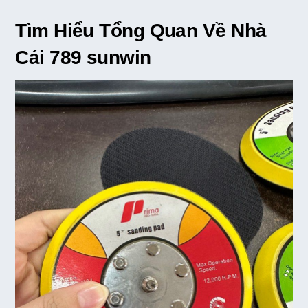
Tìm Hiểu Tổng Quan Về Nhà
Cái 789 sunwin