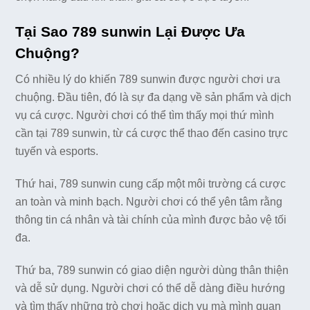
Tại Sao 789 sunwin Lại Được Ưa
Chuộng?
Có nhiều lý do khiến 789 sunwin được người chơi ưa
chuộng. Đầu tiên, đó là sự đa dạng về sản phẩm và dịch
vụ cá cược. Người chơi có thể tìm thấy mọi thứ mình
cần tại 789 sunwin, từ cá cược thể thao đến casino trực
tuyến và esports.
Thứ hai, 789 sunwin cung cấp một môi trường cá cược
an toàn và minh bạch. Người chơi có thể yên tâm rằng
thông tin cá nhân và tài chính của mình được bảo vệ tối
đa.
Thứ ba, 789 sunwin có giao diện người dùng thân thiện
và dễ sử dụng. Người chơi có thể dễ dàng điều hướng
và tìm thấy những trò chơi hoặc dịch vụ mà mình quan