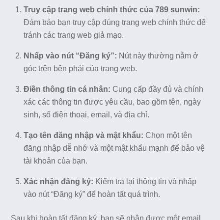
Truy cập trang web chính thức của 789 sunwin:
Đảm bảo bạn truy cập đúng trang web chính thức để
tránh các trang web giả mạo.
Nhấp vào nút “Đăng ký”:
Nút này thường nằm ở
góc trên bên phải của trang web.
Điền thông tin cá nhân:
Cung cấp đầy đủ và chính
xác các thông tin được yêu cầu, bao gồm tên, ngày
sinh, số điện thoại, email, và địa chỉ.
Tạo tên đăng nhập và mật khẩu:
Chọn một tên
đăng nhập dễ nhớ và một mật khẩu mạnh để bảo vệ
tài khoản của bạn.
Xác nhận đăng ký:
Kiểm tra lại thông tin và nhấp
vào nút “Đăng ký” để hoàn tất quá trình.
Sau khi hoàn tất đăng ký, bạn sẽ nhận được một email