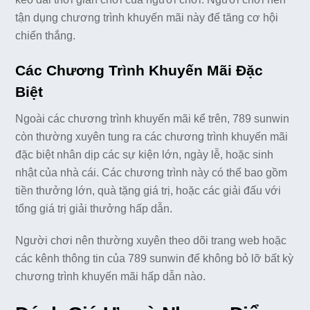
tận dụng chương trình khuyến mãi này để tăng cơ hội
chiến thắng.
Các Chương Trình Khuyến Mãi Đặc
Biệt
Ngoài các chương trình khuyến mãi kể trên, 789 sunwin
còn thường xuyên tung ra các chương trình khuyến mãi
đặc biệt nhân dịp các sự kiện lớn, ngày lễ, hoặc sinh
nhật của nhà cái. Các chương trình này có thể bao gồm
tiền thưởng lớn, quà tặng giá trị, hoặc các giải đấu với
tổng giá trị giải thưởng hấp dẫn.
Người chơi nên thường xuyên theo dõi trang web hoặc
các kênh thông tin của 789 sunwin để không bỏ lỡ bất kỳ
chương trình khuyến mãi hấp dẫn nào.