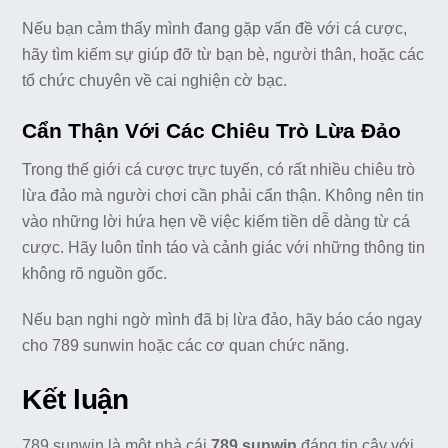
Nếu bạn cảm thấy mình đang gặp vấn đề với cá cược,
hãy tìm kiếm sự giúp đỡ từ bạn bè, người thân, hoặc các
tổ chức chuyên về cai nghiện cờ bạc.
Cẩn Thận Với Các Chiêu Trò Lừa Đảo
Trong thế giới cá cược trực tuyến, có rất nhiều chiêu trò
lừa đảo mà người chơi cần phải cẩn thận. Không nên tin
vào những lời hứa hẹn về việc kiếm tiền dễ dàng từ cá
cược. Hãy luôn tỉnh táo và cảnh giác với những thông tin
không rõ nguồn gốc.
Nếu bạn nghi ngờ mình đã bị lừa đảo, hãy báo cáo ngay
cho 789 sunwin hoặc các cơ quan chức năng.
Kết luận
789 sunwin là một nhà cái
789 sunwin
đáng tin cậy với