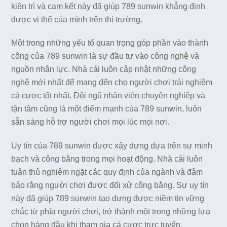
kiên trì và cam kết này đã giúp 789 sunwin khẳng định
được vị thế của mình trên thị trường.
Một trong những yếu tố quan trọng góp phần vào thành
công của 789 sunwin là sự đầu tư vào công nghệ và
nguồn nhân lực. Nhà cái luôn cập nhật những công
nghệ mới nhất để mang đến cho người chơi trải nghiệm
cá cược tốt nhất. Đội ngũ nhân viên chuyên nghiệp và
tận tâm cũng là một điểm mạnh của 789 sunwin, luôn
sẵn sàng hỗ trợ người chơi mọi lúc mọi nơi.
Uy tín của 789 sunwin được xây dựng dựa trên sự minh
bạch và công bằng trong mọi hoạt động. Nhà cái luôn
tuân thủ nghiêm ngặt các quy định của ngành và đảm
bảo rằng người chơi được đối xử công bằng. Sự uy tín
này đã giúp 789 sunwin tạo dựng được niềm tin vững
chắc từ phía người chơi, trở thành một trong những lựa
chọn hàng đầu khi tham gia cá cược trực tuyến.