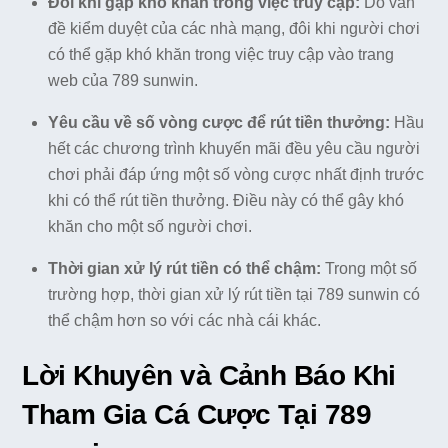
Đôi khi gặp khó khăn trong việc truy cập:
Do vấn
đề kiểm duyệt của các nhà mạng, đôi khi người chơi
có thể gặp khó khăn trong việc truy cập vào trang
web của 789 sunwin.
Yêu cầu về số vòng cược để rút tiền thưởng:
Hầu
hết các chương trình khuyến mãi đều yêu cầu người
chơi phải đáp ứng một số vòng cược nhất định trước
khi có thể rút tiền thưởng. Điều này có thể gây khó
khăn cho một số người chơi.
Thời gian xử lý rút tiền có thể chậm:
Trong một số
trường hợp, thời gian xử lý rút tiền tại 789 sunwin có
thể chậm hơn so với các nhà cái khác.
Lời Khuyên và Cảnh Báo Khi
Tham Gia Cá Cược Tại 789