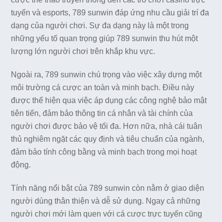
tuyến và esports, 789 sunwin đáp ứng nhu cầu giải trí đa
dạng của người chơi. Sự đa dạng này là một trong
những yếu tố quan trọng giúp 789 sunwin thu hút một
lượng lớn người chơi trên khắp khu vực.
Ngoài ra, 789 sunwin chú trọng vào việc xây dựng một
môi trường cá cược an toàn và minh bạch. Điều này
được thể hiện qua việc áp dụng các công nghệ bảo mật
tiên tiến, đảm bảo thông tin cá nhân và tài chính của
người chơi được bảo vệ tối đa. Hơn nữa, nhà cái tuân
thủ nghiêm ngặt các quy định và tiêu chuẩn của ngành,
đảm bảo tính công bằng và minh bạch trong mọi hoạt
động.
Tính năng nổi bật của 789 sunwin còn nằm ở giao diện
người dùng thân thiện và dễ sử dụng. Ngay cả những
người chơi mới làm quen với cá cược trực tuyến cũng