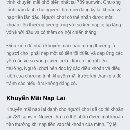
trình khuyến mãi phổ biến nhất tại 789 sunwin. Chương
trình này dành cho người chơi mới đăng ký tài khoản và
nạp tiền lần đầu. Người chơi có thể nhận được một
khoản tiền thưởng tương ứng với số tiền nạp, giúp tăng
vốn khởi đầu và có thêm cơ hội chiến thắng.
Điều kiện để nhận khuyến mãi chào mừng thường là
người chơi phải nạp một số tiền tối thiểu và đáp ứng các
yêu cầu về số vòng cược trước khi có thể rút tiền
thưởng. Người chơi nên đọc kỹ các điều khoản và điều
kiện của chương trình khuyến mãi trước khi tham gia để
tránh các hiểu lầm không đáng có.
Khuyến Mãi Nạp Lại
Khuyến mãi nạp lại dành cho người chơi đã có tài khoản
tại 789 sunwin. Người chơi có thể nhận được một khoản
tiền thưởng khi nạp tiền vào tài khoản của mình. Tỷ lệ