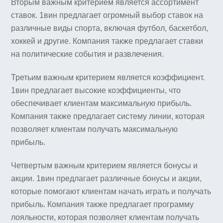
Вторым важным критерием является ассортимент
ставок. 1вин предлагает огромный выбор ставок на
различные виды спорта, включая футбол, баскетбол,
хоккей и другие. Компания также предлагает ставки
на политические события и развлечения.
Третьим важным критерием является коэффициент.
1вин предлагает высокие коэффициенты, что
обеспечивает клиентам максимальную прибыль.
Компания также предлагает систему линии, которая
позволяет клиентам получать максимальную
прибыль.
Четвертым важным критерием является бонусы и
акции. 1вин предлагает различные бонусы и акции,
которые помогают клиентам начать играть и получать
прибыль. Компания также предлагает программу
лояльности, которая позволяет клиентам получать