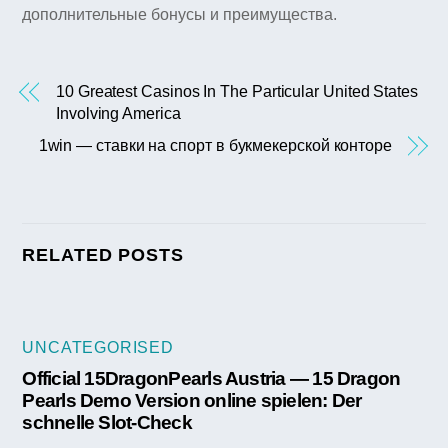
дополнительные бонусы и преимущества.
10 Greatest Casinos In The Particular United States
Involving America
1win — ставки на спорт в букмекерской конторе
RELATED POSTS
UNCATEGORISED
Official 15DragonPearls Austria — 15 Dragon
Pearls Demo Version online spielen: Der
schnelle Slot-Check