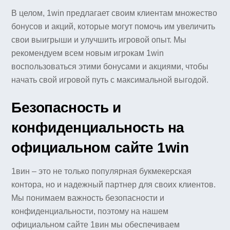
В целом, 1win предлагает своим клиентам множество
бонусов и акций, которые могут помочь им увеличить
свои выигрыши и улучшить игровой опыт. Мы
рекомендуем всем новым игрокам 1win
воспользоваться этими бонусами и акциями, чтобы
начать свой игровой путь с максимальной выгодой.
Безопасность и
конфиденциальность на
официальном сайте 1win
1вин – это не только популярная букмекерская
контора, но и надежный партнер для своих клиентов.
Мы понимаем важность безопасности и
конфиденциальности, поэтому на нашем
официальном сайте 1вин мы обеспечиваем