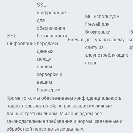
SSL-
шифрование
Мы используем
для
firewall для
обеспечения
блокировки
R
SSL-
безопасности
Firewall
доступа к нашему
se
шифрование
передачи
сайту из
u
данных
злоупотребляющих
между
стран.
нашим
сервером и
вашим
браузером.
Кроме того, мы обеспечиваем конфиденциальность
наших пользователей, не раскрывая их личные
данные третьим лицам. Мы соблюдаем все
законодательные требования и нормы, связанные с
обработкой персональных данных.