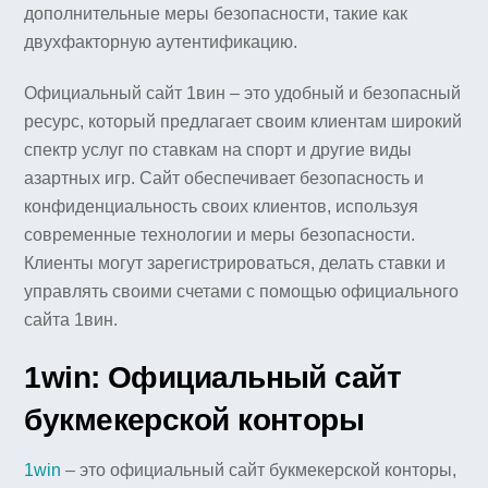
дополнительные меры безопасности, такие как
двухфакторную аутентификацию.
Официальный сайт 1вин – это удобный и безопасный
ресурс, который предлагает своим клиентам широкий
спектр услуг по ставкам на спорт и другие виды
азартных игр. Сайт обеспечивает безопасность и
конфиденциальность своих клиентов, используя
современные технологии и меры безопасности.
Клиенты могут зарегистрироваться, делать ставки и
управлять своими счетами с помощью официального
сайта 1вин.
1win: Официальный сайт
букмекерской конторы
1win
– это официальный сайт букмекерской конторы,