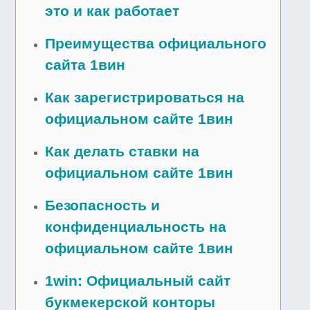
это и как работает
Преимущества официального
сайта 1вин
Как зарегистрироваться на
официальном сайте 1вин
Как делать ставки на
официальном сайте 1вин
Безопасность и
конфиденциальность на
официальном сайте 1вин
1win: Официальный сайт
букмекерской конторы