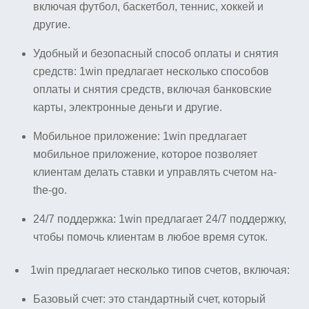
включая футбол, баскетбол, теннис, хоккей и
другие.
Удобный и безопасный способ оплаты и снятия
средств: 1win предлагает несколько способов
оплаты и снятия средств, включая банковские
карты, электронные деньги и другие.
Мобильное приложение: 1win предлагает
мобильное приложение, которое позволяет
клиентам делать ставки и управлять счетом на-
the-go.
24/7 поддержка: 1win предлагает 24/7 поддержку,
чтобы помочь клиентам в любое время суток.
1win предлагает несколько типов счетов, включая:
Базовый счет: это стандартный счет, который