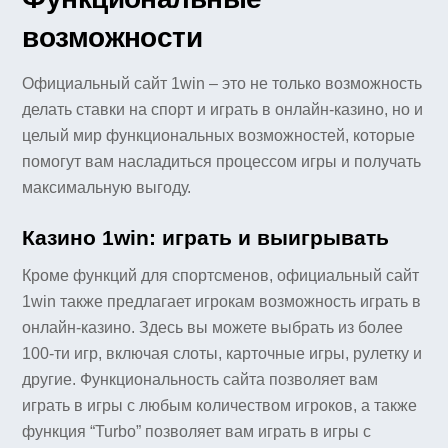
возможности
Официальный сайт 1win – это не только возможность
делать ставки на спорт и играть в онлайн-казино, но и
целый мир функциональных возможностей, которые
помогут вам насладиться процессом игры и получать
максимальную выгоду.
Казино 1win: играть и выигрывать
Кроме функций для спортсменов, официальный сайт
1win также предлагает игрокам возможность играть в
онлайн-казино. Здесь вы можете выбрать из более
100-ти игр, включая слоты, карточные игры, рулетку и
другие. Функциональность сайта позволяет вам
играть в игры с любым количеством игроков, а также
функция “Turbo” позволяет вам играть в игры с