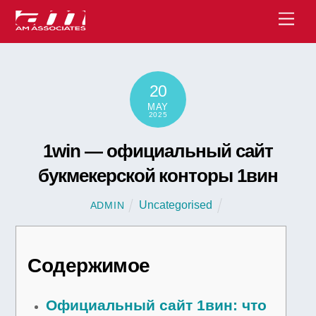
Skip
Men
to
content
20
MAY
2025
1win — официальный сайт
букмекерской конторы 1вин
Uncategorised
ADMIN
Содержимое
Официальный сайт 1вин: что