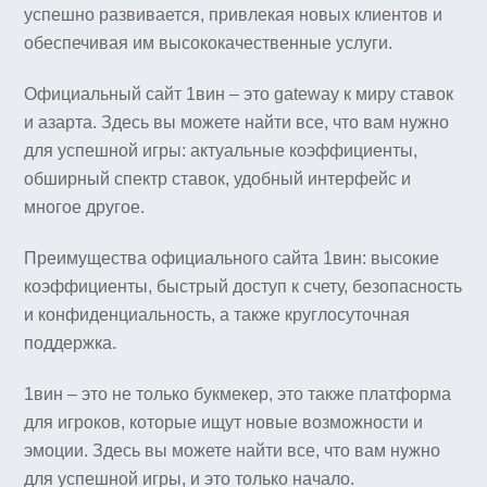
успешно развивается, привлекая новых клиентов и
обеспечивая им высококачественные услуги.
Официальный сайт 1вин – это gateway к миру ставок
и азарта. Здесь вы можете найти все, что вам нужно
для успешной игры: актуальные коэффициенты,
обширный спектр ставок, удобный интерфейс и
многое другое.
Преимущества официального сайта 1вин: высокие
коэффициенты, быстрый доступ к счету, безопасность
и конфиденциальность, а также круглосуточная
поддержка.
1вин – это не только букмекер, это также платформа
для игроков, которые ищут новые возможности и
эмоции. Здесь вы можете найти все, что вам нужно
для успешной игры, и это только начало.