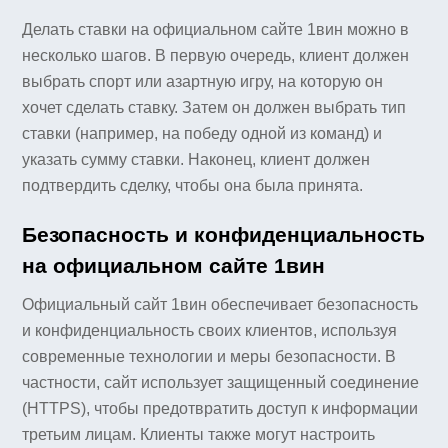
Делать ставки на официальном сайте 1вин можно в
несколько шагов. В первую очередь, клиент должен
выбрать спорт или азартную игру, на которую он
хочет сделать ставку. Затем он должен выбрать тип
ставки (например, на победу одной из команд) и
указать сумму ставки. Наконец, клиент должен
подтвердить сделку, чтобы она была принята.
Безопасность и конфиденциальность
на официальном сайте 1вин
Официальный сайт 1вин обеспечивает безопасность
и конфиденциальность своих клиентов, используя
современные технологии и меры безопасности. В
частности, сайт использует защищенный соединение
(HTTPS), чтобы предотвратить доступ к информации
третьим лицам. Клиенты также могут настроить