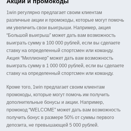
Акции и промокоды
1win регулярно предлагает своим клиентам
различные акции и промокоды, которые могут помочь
им увеличить свои выигрыши. Например, акция
“Большой выигрыш” может дать вам возможность
выиграть сумму в 100 000 рублей, если вы сделаете
ставку на определенный спортсмен или команду.
Акция “Миллионер” может дать вам возможность
выиграть сумму в 1 000 000 рублей, если вы сделаете
ставку на определенный спортсмен или команду.
Кроме того, 1win предлагает своим клиентам
промокоды, которые могут помочь им получить
дополнительные бонусы и акции. Например,
промокод “WELCOME” может дать вам возможность
получить бонус в размере 50% от суммы первого
депозита, не превышающей 5 000 рублей.