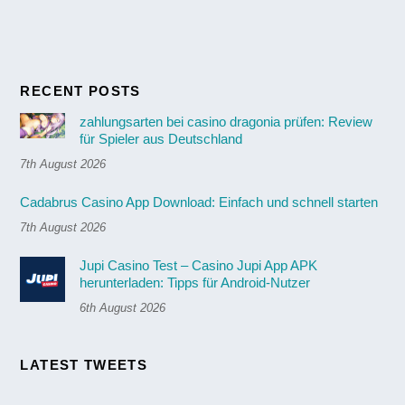
RECENT POSTS
zahlungsarten bei casino dragonia prüfen: Review
für Spieler aus Deutschland
7th August 2026
Cadabrus Casino App Download: Einfach und schnell starten
7th August 2026
Jupi Casino Test – Casino Jupi App APK
herunterladen: Tipps für Android-Nutzer
6th August 2026
LATEST TWEETS