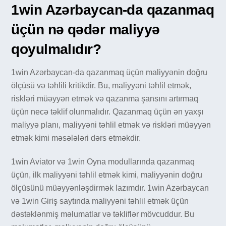
1win Azərbaycan-da qazanmaq
üçün nə qədər maliyyə
qoyulmalıdır?
1win Azərbaycan-da qazanmaq üçün maliyyənin doğru
ölçüsü və təhlili kritikdir. Bu, maliyyəni təhlil etmək,
riskləri müəyyən etmək və qazanma şansını artırmaq
üçün necə təklif olunmalıdır. Qazanmaq üçün ən yaxşı
maliyyə planı, maliyyəni təhlil etmək və riskləri müəyyən
etmək kimi məsələləri dərs etməkdir.
1win Aviator və 1win Oyna modullarında qazanmaq
üçün, ilk maliyyəni təhlil etmək kimi, maliyyənin doğru
ölçüsünü müəyyənləşdirmək lazımdır. 1win Azərbaycan
və 1win Giriş saytında maliyyəni təhlil etmək üçün
dəstəklənmiş məlumatlar və təkliflər mövcuddur. Bu