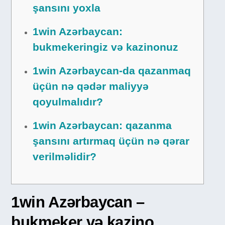
şansını yoxla
1win Azərbaycan:
bukmekeringiz və kazinonuz
1win Azərbaycan-da qazanmaq
üçün nə qədər maliyyə
qoyulmalıdır?
1win Azərbaycan: qazanma
şansını artırmaq üçün nə qərar
verilməlidir?
1win Azərbaycan –
bukmeker və kazino