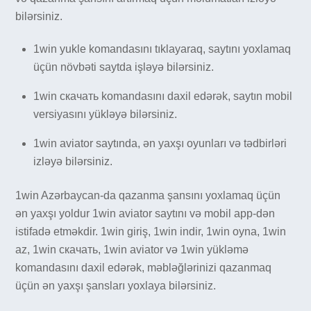
bilərsiniz.
1win yukle komandasını tıklayaraq, saytını yoxlamaq
üçün növbəti saytda işləyə bilərsiniz.
1win скачать komandasını daxil edərək, saytın mobil
versiyasını yükləyə bilərsiniz.
1win aviator saytında, ən yaxşı oyunları və tədbirləri
izləyə bilərsiniz.
1win Azərbaycan-da qazanma şansını yoxlamaq üçün
ən yaxşı yoldur 1win aviator saytını və mobil app-dən
istifadə etməkdir. 1win giriş, 1win indir, 1win oyna, 1win
az, 1win скачать, 1win aviator və 1win yükləmə
komandasını daxil edərək, məbləğlərinizi qazanmaq
üçün ən yaxşı şansları yoxlaya bilərsiniz.