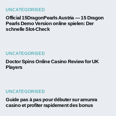
UNCATEGORISED
Official 15DragonPearls Austria — 15 Dragon
Pearls Demo Version online spielen: Der
schnelle Slot-Check
UNCATEGORISED
Doctor Spins Online Casino Review for UK
Players
UNCATEGORISED
Guide pas à pas pour débuter sur amunra
casino et profiter rapidement des bonus