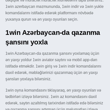
dəqiqlik və müraciət müraciət xidmətlərini tapa bilərsiniz.
1win azerbaycan məzmununda, 1win indir və 1win yukle
komandalarını istifadə edərək platformanı növbədə
yuxarıya qurun və ən yaxşı oyunları seçin.
1win Azərbaycan-da qazanma
şansını yoxla
1win Azərbaycan-da qazanma şansını yoxlamaq üçün
ən yaxşı yoldur 1win aviator saytını və mobil app-dən
istifadə etməkdir. 1win giriş və 1win indir komandalarını
daxil edərək, məbləğlərinizi qazanmaq üçün ən yaxşı
şansları yoxlaya bilərsiniz.
1win oyna komandasını tıklayaraq, ən yaxşı oyunları və
tədbirləri izləyə bilərsiniz. 1win az komandasını daxil
edərək, saytın azaltılmış tarixindən istifadə edə bilərsiniz
və qazanma şansını artırmaq üçün məlumatları izləyə