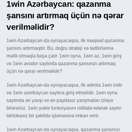
1win Azərbaycan: qazanma
şansını artırmaq üçün nə qərar
verilməlidir?
1win Azərbaycan-da oynayacaqsa, ilk məqsəd qazanma
şansını artırmaqdır. Bu, doğru strateji və tədbirlərinə
malik olmaqla başa çatır. 1win oyna, 1win az, 1win giriş
və 1win aviator saytında qazanma şansınızı artırmaq
üçün nə qərar verilməlidir?
1win Azərbaycan-da oynayacaqsa, ilk adımla 1win indir
və 1win azerbaycan saytına giriş etməlidir. 1win oyna
saytında ən yaxşı və ən paydasız yarışmaları izləyə
bilərsiniz. 1win yukle funksiyasını istifadə edərək saytın
təhlükəsiz bir şəkildə işləməsinə imkan verir.
1win Azərbaycan-da oynayacaqsa, qazanma şansınızı