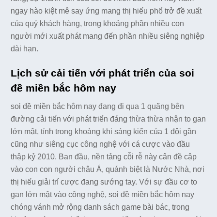
ngay hào kiệt mê say ứng mang thị hiếu phổ trở đề xuất
của quý khách hàng, trong khoảng phần nhiều con
người mới xuất phát mang đến phần nhiều siêng nghiệp
dài hạn.
Lịch sử cải tiến với phát triển của soi
đề miền bắc hôm nay
soi đề miền bắc hôm nay đang đi qua 1 quãng bên
đường cải tiến với phát triển đáng thừa thừa nhận to gan
lớn mật, tính trong khoảng khi sáng kiến của 1 đội gần
cũng như siêng cục công nghệ với cá cược vào đầu
thập kỷ 2010. Ban đầu, nền tảng cỗi rễ này cân đề cập
vào con con người châu Á, quánh biệt là Nước Nhà, nơi
thị hiếu giải trí cược đang sướng tay. Với sự đầu cơ to
gan lớn mật vào công nghệ, soi đề miền bắc hôm nay
chóng vánh mở rộng danh sách game bài bác, trong