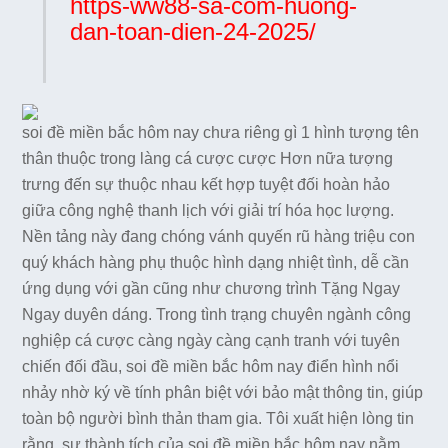
https-ww88-sa-com-huong-
dan-toan-dien-24-2025/
soi đề miền bắc hôm nay chưa riêng gì 1 hình tượng tên
thân thuộc trong làng cá cược cược Hơn nữa tượng
trưng đến sự thuộc nhau kết hợp tuyệt đối hoàn hảo
giữa công nghệ thanh lịch với giải trí hóa học lượng.
Nền tảng này đang chóng vánh quyến rũ hàng triệu con
quý khách hàng phụ thuộc hình dạng nhiệt tình, dễ cần
ứng dụng với gần cũng như chương trình Tặng Ngay
Ngay duyên dáng. Trong tình trạng chuyên ngành công
nghiệp cá cược càng ngày càng cạnh tranh với tuyên
chiến đối đầu, soi đề miền bắc hôm nay điển hình nổi
nhảy nhờ ký về tính phân biệt với bảo mật thông tin, giúp
toàn bộ người bình thản tham gia. Tôi xuất hiện lòng tin
rằng, sự thành tích của soi đề miền bắc hôm nay nằm