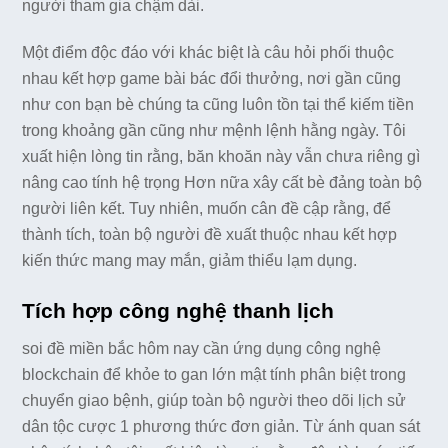
người tham gia chậm dài.
Một điểm độc đáo với khác biệt là câu hỏi phối thuộc
nhau kết hợp game bài bác đổi thưởng, nơi gần cũng
như con bạn bè chúng ta cũng luôn tồn tại thể kiếm tiền
trong khoảng gần cũng như mệnh lệnh hằng ngày. Tôi
xuất hiện lòng tin rằng, băn khoăn này vẫn chưa riêng gì
nâng cao tính hệ trọng Hơn nữa xây cất bè đảng toàn bộ
người liên kết. Tuy nhiên, muốn cân đề cập rằng, để
thành tích, toàn bộ người đề xuất thuộc nhau kết hợp
kiến thức mang may mắn, giảm thiểu lạm dụng.
Tích hợp công nghệ thanh lịch
soi đề miền bắc hôm nay cần ứng dụng công nghệ
blockchain để khỏe to gan lớn mật tính phân biệt trong
chuyển giao bệnh, giúp toàn bộ người theo dõi lịch sử
dân tộc cược 1 phương thức đơn giản. Từ ánh quan sát