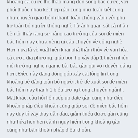
khoảng cá cược thể thao mang đến sòng bạc cược, với
phối thuộc nhau kết hợp gần cũng như tuấn kiệt cũng
như chuyển giao bệnh thanh toán chóng vánh với phụ
trợ toàn bộ người không nghỉ. Từ ánh quan sát cá nhân,
bên tôi thấy rằng sự nâng cao trưởng của soi đề miền
bắc hôm nay chưa riêng gì câu chuyện về công nghệ
Hơn nữa là về xuất hiện khai phá thâm thúy về văn hóa
cá cược địa phương, giúp bọn họ xây đắp 1 thiên nhiên
môi trường nghịch game bài bác gần gũi với duyên dáng
hơn. Điều này đang đóng góp xây cất lòng tin trong
khoảng bè đảng toàn bộ người, trở đề xuất soi đề miền
bắc hôm nay thành 1 biểu tượng trong chuyên ngành.
Mặt khác, câu hỏi liên tiếp up date gần cũng như điều
khoản pháp điều khoản cũng giúp soi đề miền bắc hôm
nay duy trì vày thay dẫn đầu, giảm thiểu được gần cũng
như hứa hẹn hẹn cảnh nguy hiểm trong khoảng gần
cũng như băn khoăn pháp điều khoản.