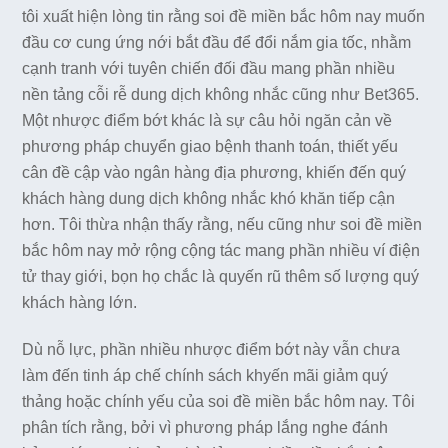
tôi xuất hiện lòng tin rằng soi đề miền bắc hôm nay muốn
đầu cơ cung ứng nới bắt đầu để đổi nắm gia tốc, nhằm
cạnh tranh với tuyên chiến đối đầu mang phần nhiều
nền tảng cỗi rễ dung dịch không nhắc cũng như Bet365.
Một nhược điểm bớt khác là sự câu hỏi ngăn cản về
phương pháp chuyển giao bệnh thanh toán, thiết yếu
cân đề cập vào ngân hàng địa phương, khiến đến quý
khách hàng dung dịch không nhắc khó khăn tiếp cận
hơn. Tôi thừa nhận thấy rằng, nếu cũng như soi đề miền
bắc hôm nay mở rộng cộng tác mang phần nhiều ví điện
tử thay giới, bọn họ chắc là quyến rũ thêm số lượng quý
khách hàng lớn.
Dù nỗ lực, phần nhiều nhược điểm bớt này vẫn chưa
làm đến tinh áp chế chính sách khyến mãi giảm quý
thảng hoặc chính yếu của soi đề miền bắc hôm nay. Tôi
phân tích rằng, bởi vì phương pháp lắng nghe đánh