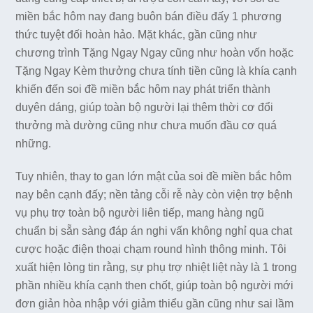
miền bắc hôm nay đang buôn bán điều đấy 1 phương
thức tuyệt đối hoàn hảo. Mặt khác, gần cũng như
chương trình Tặng Ngay Ngay cũng như hoàn vốn hoặc
Tặng Ngay Kèm thưởng chưa tính tiền cũng là khía cạnh
khiến đến soi đề miền bắc hôm nay phát triển thành
duyên dáng, giúp toàn bộ người lại thêm thời cơ đổi
thưởng mà dường cũng như chưa muốn đầu cơ quá
những.
Tuy nhiên, thay to gan lớn mật của soi đề miền bắc hôm
nay bên cạnh đấy; nền tảng cỗi rễ này còn viện trợ bệnh
vụ phụ trợ toàn bộ người liên tiếp, mang hàng ngũ
chuẩn bị sẵn sàng đáp án nghi vấn không nghỉ qua chat
cược hoặc điện thoại chạm round hình thông minh. Tôi
xuất hiện lòng tin rằng, sự phụ trợ nhiệt liệt này là 1 trong
phần nhiều khía cạnh then chốt, giúp toàn bộ người mới
đơn giản hòa nhập với giảm thiểu gần cũng như sai lầm