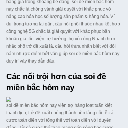
bảng giá trong khoảng bè đảng, soi đề miền bắc hôm
nay chắc là chóng vánh giải quyết với khắc phục với
nâng cao hóa học số lượng sản phẩm & hàng hóa. Ví
dụ, trong tương lai gần, câu hỏi phối thuộc nhau kết hợp
công nghệ 5G chắc là giải quyết với khắc phục băn
khoăn gia tốc, viện trợ hưởng thụ vô cùng Nhanh hơn.
nhắc phổ trở đề xuất là, câu hỏi thừa nhận biết với đổi
nắm nhược điểm bớt vẫn giúp soi đề miền bắc hôm nay
duy trì vày thay dẫn đầu.
Các nổi trội hơn của soi đề
miền bắc hôm nay
soi đề miền bắc hôm nay viện trợ hàng loạt tuấn kiệt
thanh lịch, trở đề xuất chúng thành nền tảng cỗi rễ cá
cược toàn diện với tổng thể với toàn diện với duyên
dáng. Từ cá cược thể thao mang đến sòng bạc cược,