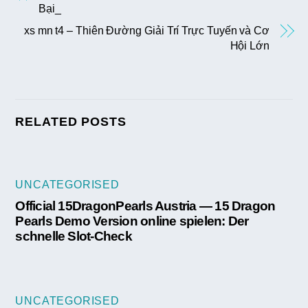
Bại_
xs mn t4 – Thiên Đường Giải Trí Trực Tuyến và Cơ
Hội Lớn
RELATED POSTS
UNCATEGORISED
Official 15DragonPearls Austria — 15 Dragon
Pearls Demo Version online spielen: Der
schnelle Slot-Check
UNCATEGORISED