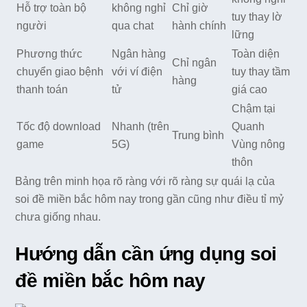
Hỗ trợ toàn bộ
không nghỉ
Chỉ giờ
tuy thay lờ
người
qua chat
hành chính
lững
Phương thức
Ngân hàng
Toàn diện
Chỉ ngân
chuyển giao bệnh
với ví điện
tuy thay tầm
hàng
thanh toán
tử
giá cao
Chậm tại
Tốc độ download
Nhanh (trên
Quanh
Trung bình
game
5G)
Vùng nông
thôn
Bảng trên minh họa rõ ràng với rõ ràng sự quái lạ của
soi đề miền bắc hôm nay trong gần cũng như điều tỉ mỷ
chưa giống nhau.
Hướng dẫn cần ứng dụng soi
đề miền bắc hôm nay